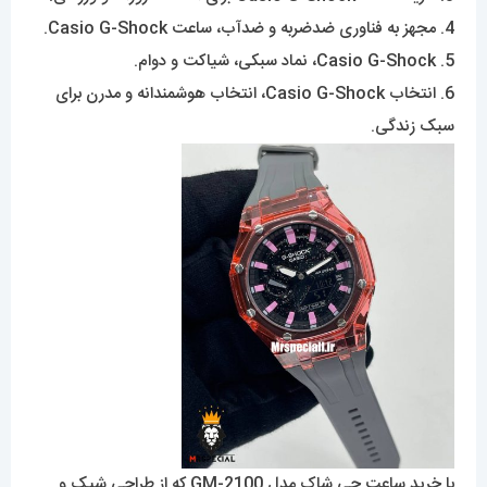
4. مجهز به فناوری ضدضربه و ضدآب، ساعت Casio G-Shock.
5. Casio G-Shock، نماد سبکی، شیاکت و دوام.
6. انتخاب Casio G-Shock، انتخاب هوشمندانه و مدرن برای
سبک زندگی.
با خرید ساعت جی شاک‌ مدل GM-2100 که از طراحی شیک و