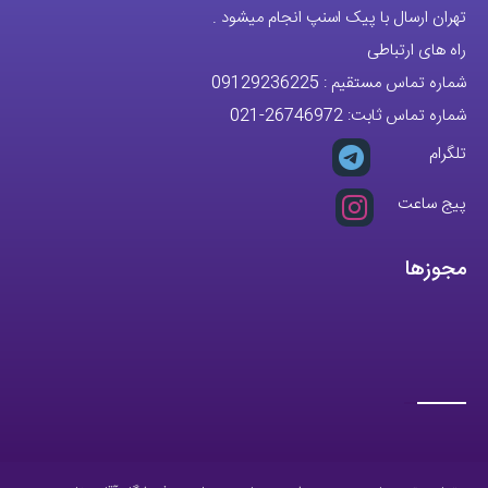
آدرس دفتر: تهران-سعادت آباد-خیابان صرافهای شمالی-کوچه 11-غربی
برای شهرستان ارسال از طریق تیپاکس یا چاپار انجام میشود .
تهران ارسال با پیک اسنپ انجام میشود .
راه های ارتباطی
شماره تماس مستقیم :
09129236225
شماره تماس ثابت:
26746972
-021
تلگرام
پیج ساعت
مجوزها