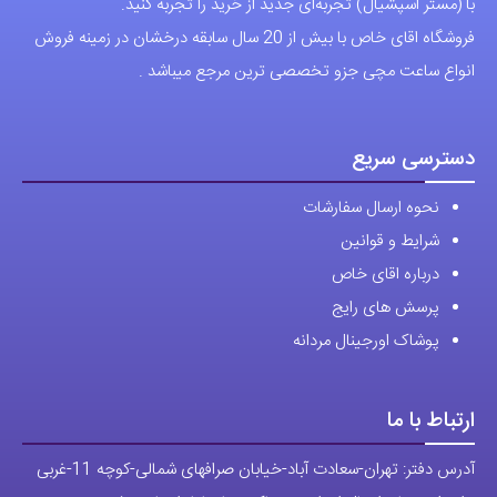
نحوه ارسال سفارشات
شرایط و قوانین
درباره اقای خاص
پرسش های رایج
پوشاک اورجینال مردانه
ارتباط با ما
آدرس دفتر: تهران-سعادت آباد-خیابان صرافهای شمالی-کوچه 11-غربی
برای شهرستان ارسال از طریق تیپاکس یا چاپار انجام میشود .
تهران ارسال با پیک اسنپ انجام میشود .
راه های ارتباطی
شماره تماس مستقیم :
09129236225
شماره تماس ثابت:
26746972
-021