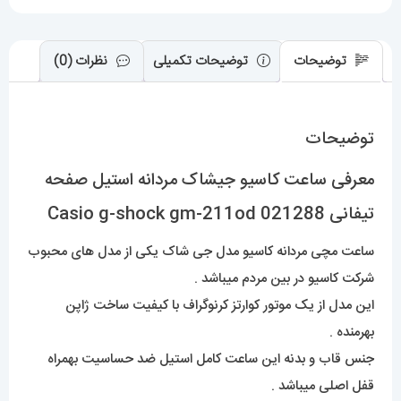
gm-
211od
021288
توضیحات
توضیحات تکمیلی
نظرات (0)
عدد
توضیحات
معرفی ساعت کاسیو جیشاک مردانه استیل صفحه
تیفانی Casio g-shock gm-211od 021288
ساعت مچی مردانه کاسیو مدل جی شاک یکی از مدل های محبوب
شرکت کاسیو در بین مردم میباشد .
این مدل از یک موتور کوارتز کرنوگراف با کیفیت ساخت ژاپن
بهرمنده .
جنس قاب و بدنه این ساعت کامل استیل ضد حساسیت بهمراه
قفل اصلی میباشد .