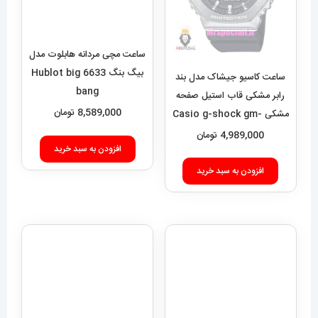
ساعت مچی مردانه هابلوت مدل
بیگ بنگ 6633 Hublot big
bang
8,589,000
تومان
ساعت کاسیو جیشاک مدل بند
رابر مشکی قاب استیل صفحه
افزودن به سبد خرید
مشکی Casio g-shock gm-
2100 021462
4,989,000
تومان
افزودن به سبد خرید