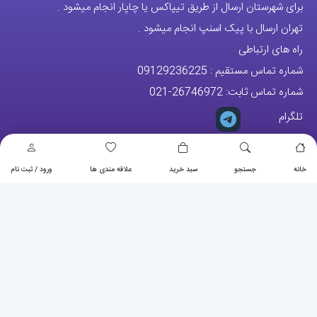
آدرس دفتر: تهران-سعادت آباد-خیابان صرافهای شمالی-کوچه 11-غربی
برای شهرستان ارسال از طریق تیپاکس یا چاپار انجام میشود .
تهران ارسال با پیک اسنپ انجام میشود .
راه های ارتباطی
شماره تماس مستقیم :
09129236225
شماره تماس ثابت:
26746972
-021
تلگرام
خانه
جستجو
سبد خرید
علاقه مندی ها
ورود / ثبت نام
پیج ساعت
مجوزها