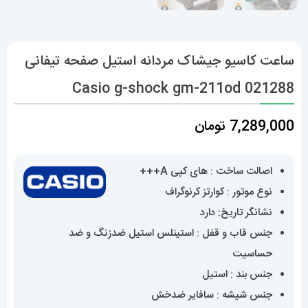
ساعت کاسیو جیشاک مردانه استیل صفحه تیفانی
Casio g-shock gm-211od 021288
7,289,000
تومان
اصالت ساخت : های کپی A+++
نوع موتور : کوارتز کرنوگراف
نشانگر تاریخ: دارد
جنس قاب و قفل : استینلس استیل ضدزنگ و ضد
حساسیت
جنس بند : استیل
جنس شیشه : سافایر ضدخش