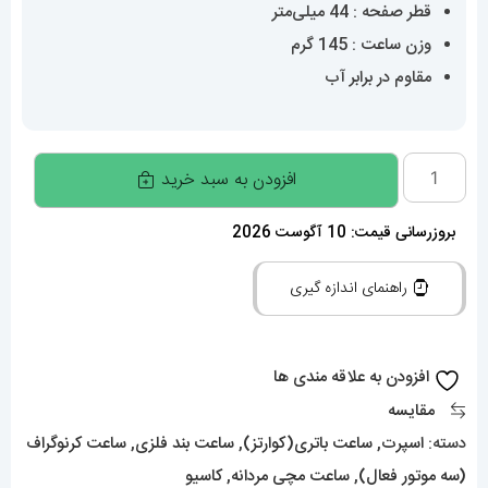
قطر صفحه : 44 میلی‌متر
وزن ساعت : 145 گرم
مقاوم در برابر آب
ساعت
افزودن به سبد خرید
کاسیو
جیشاک
بروزرسانی قیمت: 10 آگوست 2026
مردانه
راهنمای اندازه گیری
استیل
صفحه
تیفانی
افزودن به علاقه مندی ها
Casio
مقایسه
g-
دسته:
اسپرت
,
ساعت باتری(کوارتز)
,
ساعت بند فلزی
,
ساعت کرنوگراف
shock
(سه موتور فعال)
,
ساعت مچی مردانه
,
کاسیو