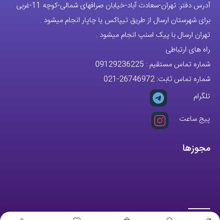
آدرس دفتر: تهران-سعادت آباد-خیابان صرافهای شمالی-کوچه 11-غربی
برای شهرستان ارسال از طریق تیپاکس یا چاپار انجام میشود .
تهران ارسال با پیک اسنپ انجام میشود .
راه های ارتباطی
شماره تماس مستقیم :
09129236225
شماره تماس ثابت:
26746972
-021
تلگرام
پیج ساعت
مجوزها