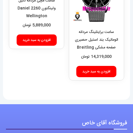
ساعت مچی مردانه دنیل
ولینگتون 2260 Daniel
Wellington
5,889,000
تومان
ساعت برایتلینگ مردانه
اتوماتیک بند استیل حصیری
افزودن به سبد خرید
صفحه مشکی Breitling
Super Ocean 020955
14,319,000
تومان
افزودن به سبد خرید
فروشگاه آقای خاص