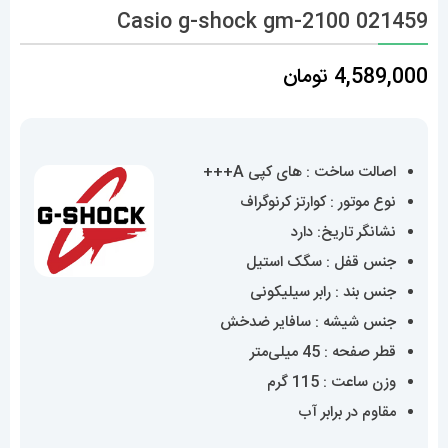
Casio g-shock gm-2100 021459
4,589,000
تومان
اصالت ساخت : های کپی A+++
نوع موتور : کوارتز کرنوگراف
نشانگر تاریخ: دارد
جنس قفل : سگک استیل
جنس بند : رابر سیلیکونی
جنس شیشه : سافایر ضدخش
قطر صفحه : 45 میلی‌متر
وزن ساعت : 115 گرم
مقاوم در برابر آب