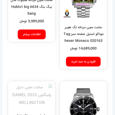
ساعت مچی مردانه هابلوت مدل
بیگ بنگ 6634 Hublot big
bang
5,989,000
تومان
ساعت مچی مردانه تگ هویر
موناکو استیل صفحه سبز Tag
اطلاعات بیشتر
heuer Monaco 020163
14,689,000
تومان
افزودن به سبد خرید