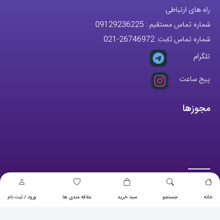
راه های ارتباطی
شماره تماس مستقیم :
09129236225
شماره تماس ثابت:
26746972
-021
تلگرام
پیج ساعت
مجوزها
خانه
جستجو
سبد خرید
علاقه مندی ها
ورود / ثبت نام
تمام حقوق مادی و معنوی این وبسایت متعلق به فروشگاه آقای خاص می