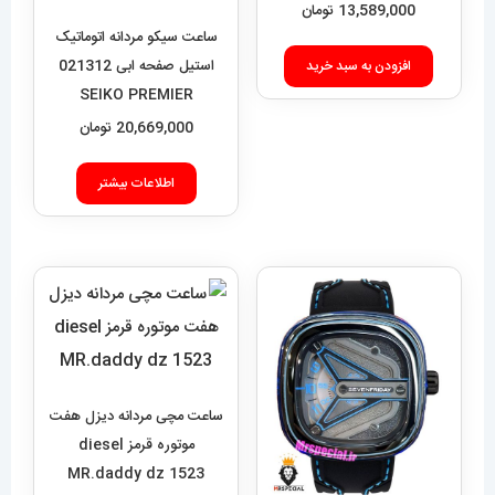
HUBLOT BIG BANG
13,589,000
تومان
ساعت سیکو مردانه اتوماتیک
استیل صفحه ابی 021312
افزودن به سبد خرید
SEIKO PREMIER
20,669,000
تومان
اطلاعات بیشتر
ساعت مچی مردانه دیزل هفت
موتوره قرمز diesel
MR.daddy dz 1523