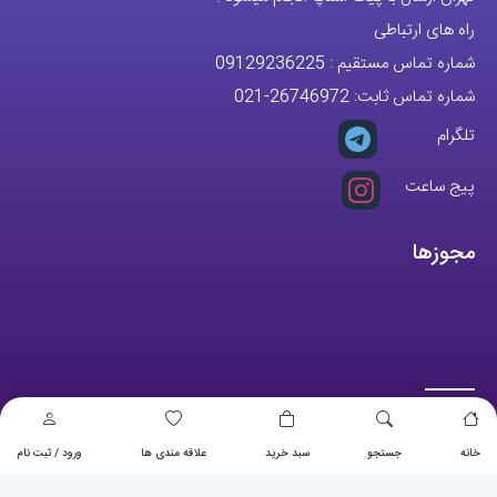
راه های ارتباطی
شماره تماس مستقیم :
09129236225
شماره تماس ثابت:
26746972
-021
تلگرام
پیج ساعت
مجوزها
خانه
جستجو
سبد خرید
علاقه مندی ها
ورود / ثبت نام
تمام حقوق مادی و معنوی این وبسایت متعلق به فروشگاه آقای خاص می