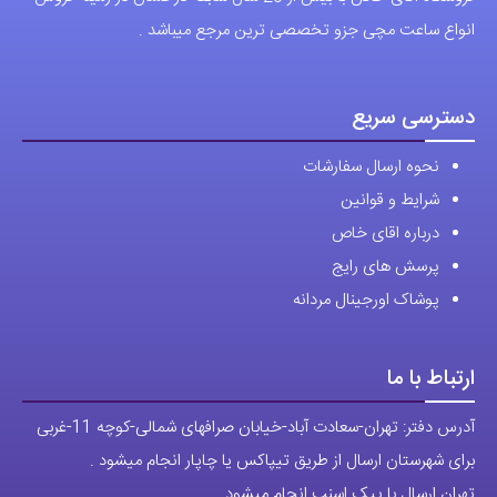
انواع ساعت مچی جزو تخصصی ترین مرجع میباشد .
دسترسی سریع
نحوه ارسال سفارشات
شرایط و قوانین
درباره اقای خاص
پرسش های رایج
پوشاک اورجینال مردانه
ارتباط با ما
آدرس دفتر: تهران-سعادت آباد-خیابان صرافهای شمالی-کوچه 11-غربی
برای شهرستان ارسال از طریق تیپاکس یا چاپار انجام میشود .
تهران ارسال با پیک اسنپ انجام میشود .