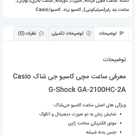
دسته:
ساعت مچی مردانه
,
اسپرت
,
دوزمانه
,
ساعت باتری(کوارتز)
,
2100HC-
ساعت بند رابر(سیلیکونی)
,
کاسیو
برند:
کاسیو/Casio
2A
عدد
توضیحات
توضیحات تکمیلی
نظرات (0)
توضیحات
معرفی ساعت مچی کاسیو جی شاک Casio
G-Shock GA-2100HC-2A
ویژگی های اصلی ساعت
کا
سیو جی‌شاک:
نمایش زمان به دو صورت دیجیتال و آنالوگ
موتور الکتريکي ساخت ژاپن
جنس بدنه شیشه