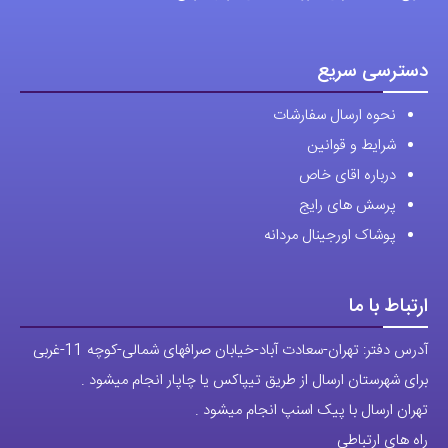
پرسش های رایج
پوشاک اورجینال مردانه
ارتباط با ما
آدرس دفتر: تهران-سعادت آباد-خیابان صرافهای شمالی-کوچه 11-غربی
برای شهرستان ارسال از طریق تیپاکس یا چاپار انجام میشود .
تهران ارسال با پیک اسنپ انجام میشود .
راه های ارتباطی
شماره تماس مستقیم :
09129236225
شماره تماس ثابت:
26746972
-021
تلگرام
پیج ساعت