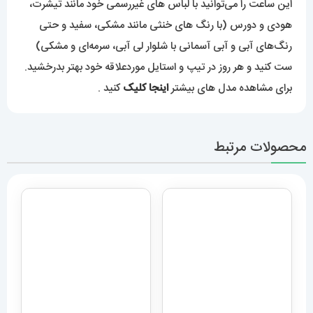
محصولات مرتبط
ساعت مچی مردانه دیزل هفت
ساعت مچی مردانه هابلوت مدل
موتوره مشکی diesel
بیگ بنگ 6634 Hublot big
bang
MR.daddy dz 1523
12,959,000
تومان
5,989,000
تومان
افزودن به سبد خرید
اطلاعات بیشتر