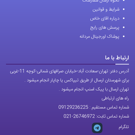
نحوه ارسال سفارشات
شرایط و قوانین
درباره اقای خاص
پرسش های رایج
پوشاک اورجینال مردانه
ارتباط با ما
آدرس دفتر: تهران-سعادت آباد-خیابان صرافهای شمالی-کوچه 11-غربی
برای شهرستان ارسال از طریق تیپاکس یا چاپار انجام میشود .
تهران ارسال با پیک اسنپ انجام میشود .
راه های ارتباطی
شماره تماس مستقیم :
09129236225
شماره تماس ثابت:
26746972
-021
تلگرام