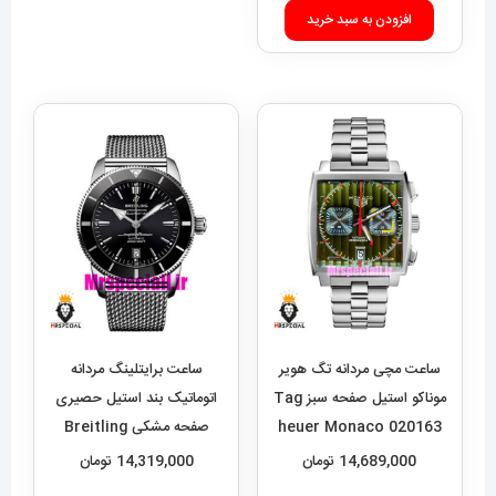
افزودن به سبد خرید
ساعت مچی مردانه تگ هویر
ساعت برایتلینگ مردانه
موناکو استیل صفحه سبز Tag
اتوماتیک بند استیل حصیری
heuer Monaco 020163
صفحه مشکی Breitling
Super Ocean 020955
14,689,000
تومان
14,319,000
تومان