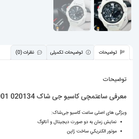
توضیحات
توضیحات تکمیلی
نظرات (0)
توضیحات
معرفی ساعتمچی کاسیو جی شاک Casio G-Shock B001 020134
ویژگی های اصلی ساعت
کا
سیو جی‌شاک:
نمایش زمان به دو صورت دیجیتال و آنالوگ
موتور الکتريکي ساخت ژاپن