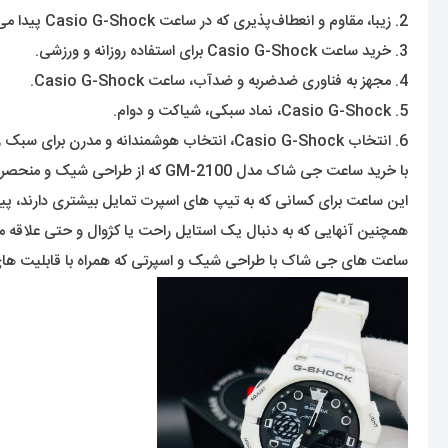
2. زیبا، مقاوم و انعطاف‌پذیری که در ساعت Casio G-Shock پیدا می‌شود.
3. خرید ساعت Casio G-Shock برای استفاده روزانه و ورزشی.
4. مجهز به فناوری ضدضربه و ضدآب، ساعت Casio G-Shock.
5. Casio G-Shock، نماد سبکی، شیاکت و دوام.
6. انتخاب Casio G-Shock، انتخاب هوشمندانه و مدرن برای سبک زندگی.
با خرید ساعت جی شاک‌ مدل GM-2100 که از طراحی شیک و منحصربفردی برخوردار است و می‌تواند انتخاب بسیار مناسبی برای آن دسته از افرادی باشد که به ظاهر و استایل خود، اهمیت می‌دهند.
این ساعت برای کسانی که به تیپ های اسپرت تمایل بیشتری دارند، پی
همچنین آنهایی که به دنبال یک استایل راحت یا کژوال و حتی علاقه من
ساعت های جی شاک با طراحی شیک و اسپرتی که همراه با قابلیت های منحص