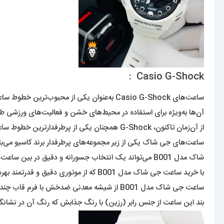
Casio G-Shock :
ساعت‌های Casio G-Shock به‌عنوان یکی از محبوب‌ترین خطوط ساعت‌های مقاوم به‌شکل متفاوت و عملکرد بالا شناخته می‌شوند. این ساعت‌ها در دهه ۱۹۸۰ معرفی شدند و بخشی از کمپانی Casio هستند.
آن‌ها به‌ویژه برای استفاده در محیط‌های خشن و فعالیت‌های ورزشی طر
از آن‌زمان تاکنون، G-Shock همچنان یکی از پرطرفدارترین خطوط ساعت‌ها در دنیا محسوب می‌شود با ویژگی‌هایی چون مقاومت در برابر ضربه، ضدآب بودن و دقت در نمایش زمان.
شاک مدل B001 می‌تواند یک انتخاب جسورانه و دقیق در بین ساعت‌های موجود در بازار باشد.
با خرید ساعت جی شاک مدل B001 که از موتوری دقیق و قدرتمند بهره‌مند است و انرژی خود را از باطری باکیفیتی تأمین می‌کند تا به دو صورت آنالوگ و دیجیتال زمان را برای شما به نمایش گذارد.
ساعت جی شاک مدل B001 از شیشه معدنی ضدخش با فرم قاب چند ضلعی و بدنه بسیار مقاوم که در عین حال سبک نیز می‌باشد و در برابر ضربه و آب از دوام و استقاومت بالایی برخوردار است.
بند این ساعت از جنس رابر (رزین) با رنگ جذابش که رنگ آن در نشانگر 