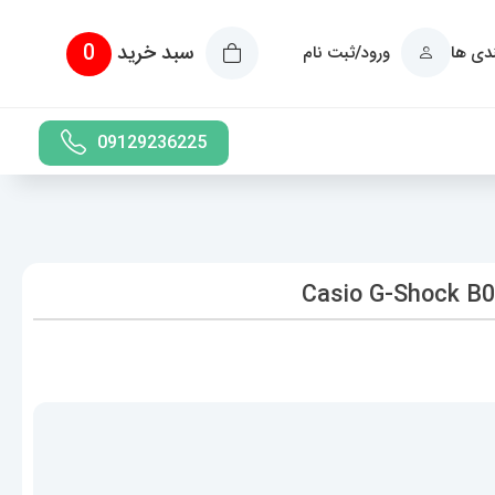
سبد خرید
0
ندی ها
ورود/ثبت نام
09129236225