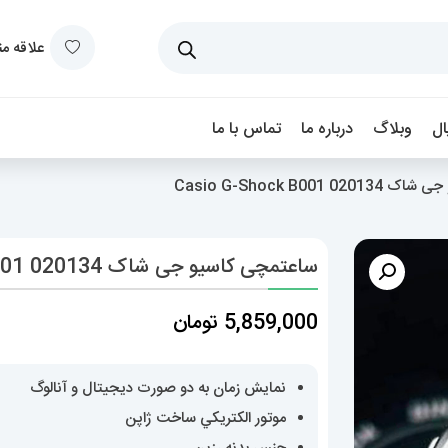
علاقه م
ل
وبلاگ
درباره ما
تماس با ما
Casio G-Shock B00
ساعتمچی کاسیو جی شاک Casio G-Shock B001 020134
5,859,000
تومان
نمایش زمان به دو صورت دیجیتال و آنالوگ
موتور الکتريکي ساخت ژاپن