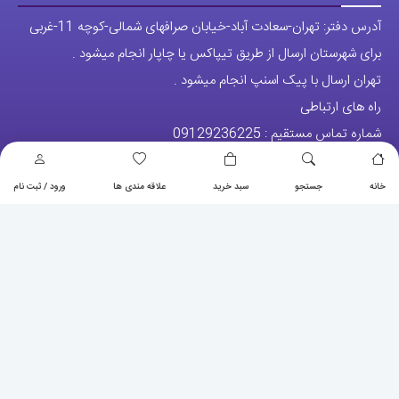
آدرس دفتر: تهران-سعادت آباد-خیابان صرافهای شمالی-کوچه 11-غربی
برای شهرستان ارسال از طریق تیپاکس یا چاپار انجام میشود .
تهران ارسال با پیک اسنپ انجام میشود .
راه های ارتباطی
شماره تماس مستقیم :
09129236225
شماره تماس ثابت:
26746972
-021
خانه
جستجو
سبد خرید
علاقه مندی ها
ورود / ثبت نام
تلگرام
پیج ساعت
مجوزها