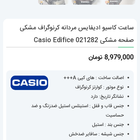
ساعت کاسیو ادیفایس مردانه کرنوگراف مشکی
صفحه مشکی Casio Edifice 021282
8,979,000
تومان
اصالت ساخت : های کپی A+++
نوع موتور : کوارتز کرنوگراف
نشانگر تاریخ: دارد
جنس قاب و قفل : استینلس استیل ضدزنگ و ضد
حساسیت
جنس بند : استیل
جنس شیشه : سافایر ضدخش