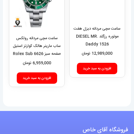
ساعت مچی مردانه دیزل هفت
موتوره رزگلد DIESEL MR.
Daddy 1526
12,989,000
تومان
ساعت مچی مردانه رولکس
ساب مارینر هالک کوارتز استیل
افزودن به سبد خرید
صفحه سبز 6626 Rolex Sub
mariner hulk
6,959,000
تومان
افزودن به سبد خرید
فروشگاه آقای خاص