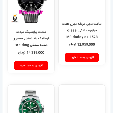
ساعت مچی مردانه دیزل هفت
موتوره مشکی diesel
MR.daddy dz 1523
12,959,000
تومان
ساعت برایتلینگ مردانه
اتوماتیک بند استیل حصیری
افزودن به سبد خرید
صفحه مشکی Breitling
Super Ocean 020955
14,319,000
تومان
افزودن به سبد خرید