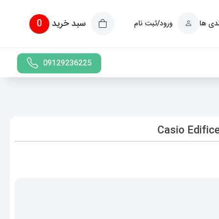
سبد خرید
0
ندی ها
ورود/ثبت نام
09129236225