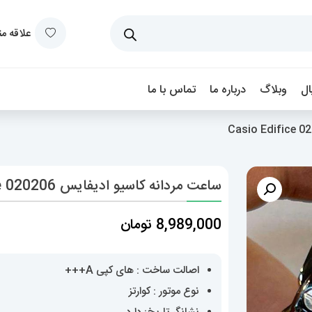
علاقه م
ل
وبلاگ
درباره ما
تماس با ما
ساعت مردانه کاسیو ادیفایس Casio Edifice 020206
8,989,000
تومان
اصالت ساخت : های کپی A+++
نوع موتور : کوارتز