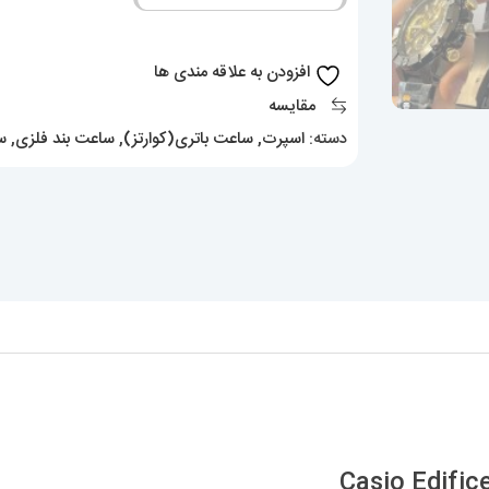
Edifice
020206
افزودن به علاقه مندی ها
عدد
مقایسه
دسته:
اسپرت
,
ساعت باتری(کوارتز)
,
ساعت بند فلزی
,
س