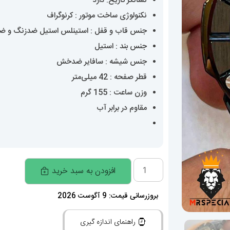
نشانگر تاریخ: دارد
نکنولوژی ساخت موتور : کرنوگراف
جنس قاب و قفل : استینلس استیل ضدزنگ و 
جنس بند : استیل
جنس شیشه : سافایر ضدخش
قطر صفحه : 42 میلی‌متر
وزن ساعت : 155 گرم
مقاوم در برابر آب
ساعت
افزودن به سبد خرید
مردانه
کاسیو
بروزرسانی قیمت: 9 آگوست 2026
ادیفایس
راهنمای اندازه گیری
Casio