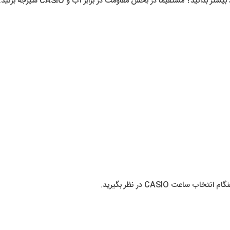
د؟ مستقیماً در بخش مقاومت در برابر آب و CASIO شیرجه بزنید.
عت CASIO در نظر بگیرید.