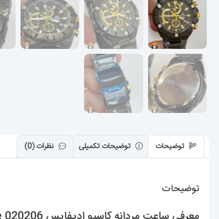
توضیحات
توضیحات تکمیلی
نظرات (0)
توضیحات
معرفی ساعت مردانه کاسیو ادیفایس Casio Edifice 020206