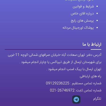
شرایط و قوانین
درباره اقای خاص
پرسش های رایج
پوشاک اورجینال مردانه
ارتباط با ما
آدرس دفتر: تهران-سعادت آباد-خیابان صرافهای شمالی-کوچه 11-غربی
برای شهرستان ارسال از طریق تیپاکس یا چاپار انجام میشود .
تهران ارسال با پیک اسنپ انجام میشود .
راه های ارتباطی
شماره تماس مستقیم :
09129236225
شماره تماس ثابت:
26746972
-021
تلگرام