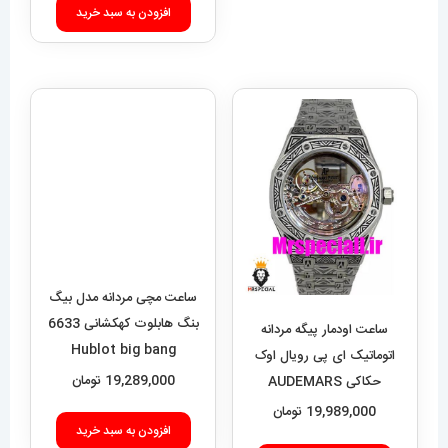
افزودن به سبد خرید
ساعت مچی مردانه مدل بیگ
بنگ هابلوت کهکشانی 6633
Hublot big bang
19,289,000
تومان
افزودن به سبد خرید
ساعت اودمار پیگه مردانه
اتوماتیک ای پی رویال اوک
حکاکی AUDEMARS
PIGUET ROYAL Oak
19,989,000
تومان
020693