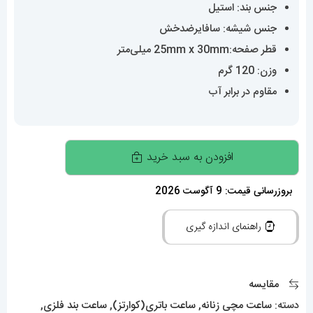
جنس بند: استیل
جنس شیشه: سافایرضدخش
قطر صفحه:25mm x 30mm میلی‌متر
وزن: 120 گرم
مقاوم در برابر آب
ساعت
افزودن به سبد خرید
کارتیه
زنانه
بروزرسانی قیمت: 9 آگوست 2026
مدل
راهنمای اندازه گیری
تانک
کوارتز
استیل
مقایسه
سایز
دسته:
ساعت مچی زنانه
,
ساعت باتری(کوارتز)
,
ساعت بند فلزی
,