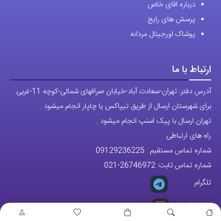
درباره اقای خاص
پرسش های رایج
پوشاک اورجینال مردانه
ارتباط با ما
آدرس دفتر: تهران-سعادت آباد-خیابان صرافهای شمالی-کوچه 11-غربی
برای شهرستان ارسال از طریق تیپاکس یا چاپار انجام میشود .
تهران ارسال با پیک اسنپ انجام میشود .
راه های ارتباطی
شماره تماس مستقیم :
09129236225
شماره تماس ثابت:
26746972
-021
تلگرام
پیج ساعت