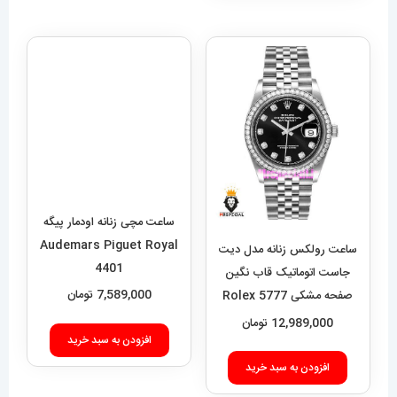
ساعت مچی زنانه اودمار پیگه
Audemars Piguet Royal
4401
ساعت رولکس زنانه مدل دیت
7,589,000
تومان
جاست اتوماتیک قاب نگین
صفحه مشکی 5777 Rolex
افزودن به سبد خرید
Datejust
12,989,000
تومان
افزودن به سبد خرید