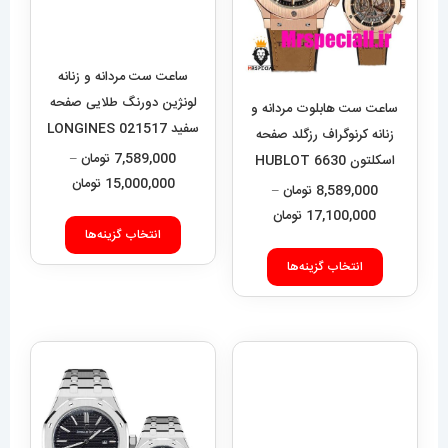
ساعت ست هابلوت مردانه و
ساعت ست مردانه و زنانه
زنانه کرنوگراف رزگلد صفحه
لونژین دورنگ طلایی صفحه
اسکلتون 6630 HUBLOT
سفید LONGINES 021517
BIG BANG
8,589,000
تومان
–
7,589,000
تومان
–
محدوده
محدوده
17,100,000
تومان
15,000,000
تومان
قیمت:
قیمت:
این
این
8,589,000 تومان
9,000
انتخاب گزینه‌ها
انتخاب گزینه‌ها
محصول
محصول
تا
تا
دارای
دارای
17,100,000 تومان
15,000,000 تومان
انواع
انواع
مختلفی
مختلفی
می
می