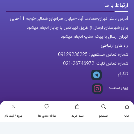
ارتباط با ما
آدرس دفتر: تهران-سعادت آباد-خیابان صرافهای شمالی-کوچه 11-غربی
برای شهرستان ارسال از طریق تیپاکس یا چاپار انجام میشود .
تهران ارسال با پیک اسنپ انجام میشود .
راه های ارتباطی
شماره تماس مستقیم :
09129236225
شماره تماس ثابت:
26746972
-021
تلگرام
پیج ساعت
خانه
جستجو
سبد خرید
علاقه مندی ها
ورود / ثبت نام
مجوزها