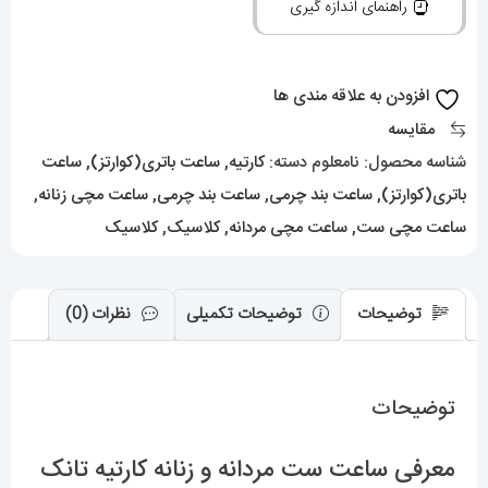
راهنمای اندازه گیری
زنانه
کارتیه
تانک
افزودن به علاقه مندی ها
بند
مقایسه
چرم
شناسه محصول:
نامعلوم
دسته:
کارتیه
,
ساعت باتری(کوارتز)
,
ساعت
مشکی
باتری(کوارتز)
,
ساعت بند چرمی
,
ساعت بند چرمی
,
ساعت مچی زنانه
,
صفحه
ساعت مچی ست
,
ساعت مچی مردانه
,
کلاسیک
,
کلاسیک
سفید
قاب
توضیحات
توضیحات تکمیلی
نظرات (0)
طلایی
Cartier
Tank
توضیحات
020699
عدد
معرفی ساعت ست مردانه و زنانه کارتیه تانک