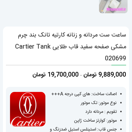
ساعت ست مردانه و زنانه کارتیه تانک بند چرم
مشکی صفحه سفید قاب طلایی Cartier Tank
020699
محدوده
9,889,000
تومان
19,700,000
تومان
–
قیمت:
9,889,000 تومان
اصالت ساخت: های کپی درجه A+++
تا
نوع موتور: تک موتور
19,700,000 تومان
تقویم : مردانه دارد
موتور: کوارتز ساخت ژاپن
جنس قاب: استینلس استیل ضدزنگ و