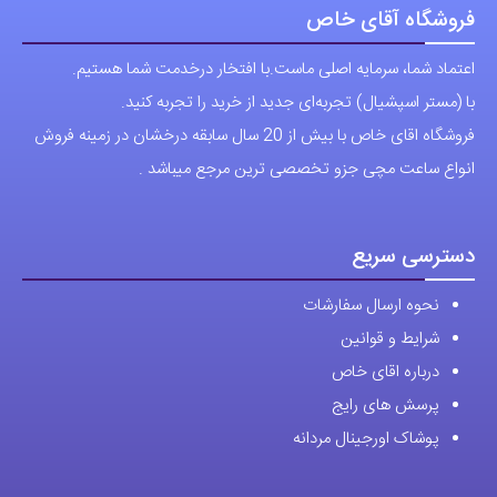
می
می
باشد.
باشد.
فروشگاه آقای خاص
گزینه
گزینه
اعتماد شما، سرمایه اصلی ماست.با افتخار درخدمت شما هستیم.
ها
ها
با (مستر اسپشیال) تجربه‌ای جدید از خرید را تجربه کنید.
ممکن
ممکن
فروشگاه اقای خاص با بیش از 20 سال سابقه درخشان در زمینه فروش
است
است
انواع ساعت مچی جزو تخصصی ترین مرجع میباشد .
در
در
صفحه
صفحه
محصول
محصول
دسترسی سریع
انتخاب
انتخاب
نحوه ارسال سفارشات
شوند
شوند
شرایط و قوانین
درباره اقای خاص
پرسش های رایج
پوشاک اورجینال مردانه