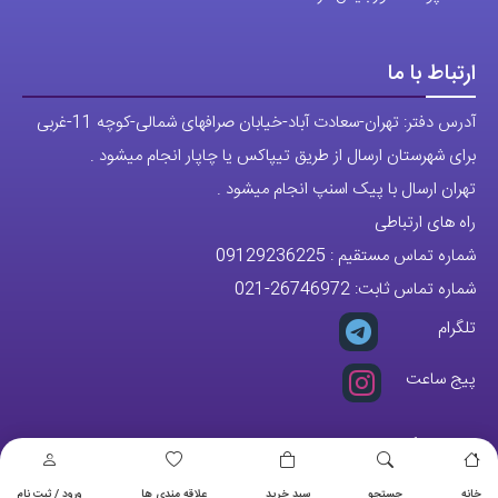
ارتباط با ما
آدرس دفتر: تهران-سعادت آباد-خیابان صرافهای شمالی-کوچه 11-غربی
برای شهرستان ارسال از طریق تیپاکس یا چاپار انجام میشود .
تهران ارسال با پیک اسنپ انجام میشود .
راه های ارتباطی
شماره تماس مستقیم :
09129236225
شماره تماس ثابت:
26746972
-021
تلگرام
پیج ساعت
مجوزها
خانه
جستجو
سبد خرید
علاقه مندی ها
ورود / ثبت نام