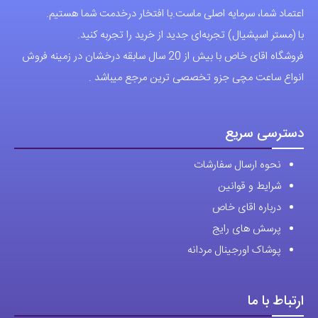
اعتماد شما، سرمایه اصلی ماست.با افتخار درخدمت شما هستیم.
ها
ها
با (مستر اسپشیال) تجربه‌ای جدید از خرید را تجربه کنید.
ممکن
ممکن
فروشگاه اقای خاص با بیش از 20 سال سابقه درخشان در زمینه فروش
است
است
انواع ساعت مچی جزو تخصصی ترین مرجع میباشد .
در
در
صفحه
صفحه
محصول
محصول
دسترسی سریع
انتخاب
انتخاب
نحوه ارسال سفارشات
شوند
شوند
شرایط و قوانین
درباره اقای خاص
پرسش های رایج
پوشاک اورجینال مردانه
ارتباط با ما