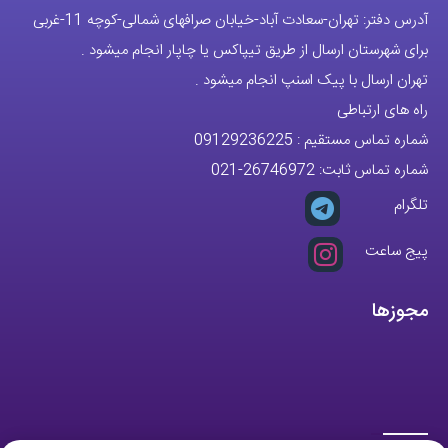
آدرس دفتر: تهران-سعادت آباد-خیابان صرافهای شمالی-کوچه 11-غربی
برای شهرستان ارسال از طریق تیپاکس یا چاپار انجام میشود .
تهران ارسال با پیک اسنپ انجام میشود .
راه های ارتباطی
شماره تماس مستقیم :
09129236225
شماره تماس ثابت:
26746972
-021
تلگرام
پیج ساعت
مجوزها