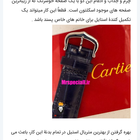
چرم و جذاب و ادغام این دو با یک صفحۀ خوشرنگ که از زیباترین
صفحه های موجود اسکلتون است. قطعاً این کار میتواند یک
تکمیل کنندۀ استایل برای خانم های خاص پسند باشد .
بهره گرفتن از بهترین متریال استیل در تمام بدنۀ این کار، باعث می