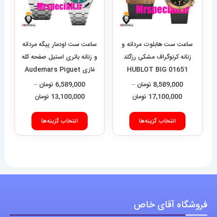
ساعت ست هابلوت مردانه و
ساعت ست اودمار پیگه مردانه
زنانه کرنوگراف مشکی رزگلد
و زنانه باتری استیل صفحه کله
01651 HUBLOT BIG
غازی Audemars Piguet
Royal 01572
BANG
8,589,000
تومان
–
6,589,000
تومان
–
محدوده
محدوده
17,100,000
تومان
13,100,000
تومان
قیمت:
قیمت:
این
این
8,589,000 تومان
9,000
انتخاب گزینه‌ها
انتخاب گزینه‌ها
محصول
محصول
تا
تا
دارای
دارای
17,100,000 تومان
13,100,000 تومان
انواع
انواع
مختلفی
مختلفی
می
می
باشد.
باشد.
فروشگاه آقای خاص
گزینه
گزینه