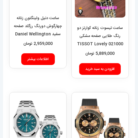
ساعت دنیل ولینگتون زنانه
چهارگوش دورنگ رزگلد صفحه
ساعت تیسوت زنانه کوارتز دو
سفید Daniel Wellington
رنگ طلایی صفحه مشکی
Quadro 423
2,959,000
تومان
021000 TISSOT Lovely
5,889,000
تومان
اطلاعات بیشتر
افزودن به سبد خرید