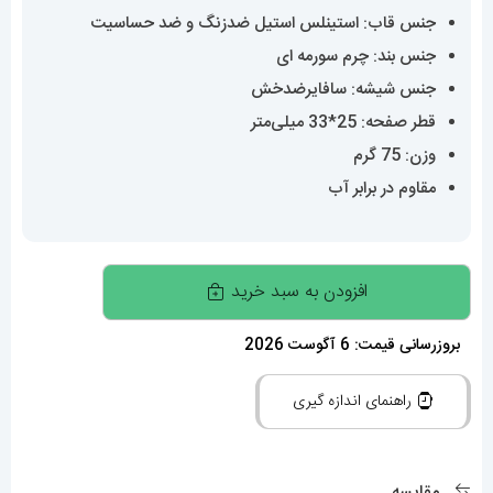
جنس قاب: استینلس استیل ضدزنگ و ضد حساسیت
جنس بند: چرم سورمه ای
جنس شیشه: سافایرضدخش
قطر صفحه: 25*33 میلی‌متر
وزن: 75 گرم
مقاوم در برابر آب
ساعت
افزودن به سبد خرید
کارتیه
زنانه
بروزرسانی قیمت: 6 آگوست 2026
مدل
راهنمای اندازه گیری
تانک
قاب
استیل
مقایسه