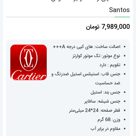
Santos
7,989,000
تومان
اصالت ساخت: های کپی درجه A+++
نوع موتور: تک موتور کوارتز
تقویم : دارد
جنس قاب: استینلس استیل ضدزنگ و
ضد حساسیت
جنس بند: استیل
جنس شیشه: سافایر
قطر صفحه: 24*24 میلی‌متر
وزن: 68 گرم
مقاوم در برابر آب