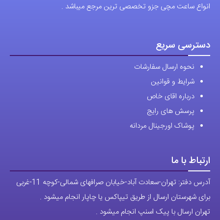
انواع ساعت مچی جزو تخصصی ترین مرجع میباشد .
در
صفحه
محصول
دسترسی سریع
انتخاب
نحوه ارسال سفارشات
شوند
شرایط و قوانین
درباره اقای خاص
پرسش های رایج
پوشاک اورجینال مردانه
ارتباط با ما
آدرس دفتر: تهران-سعادت آباد-خیابان صرافهای شمالی-کوچه 11-غربی
برای شهرستان ارسال از طریق تیپاکس یا چاپار انجام میشود .
تهران ارسال با پیک اسنپ انجام میشود .