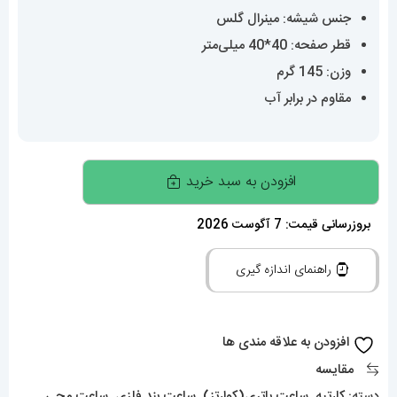
جنس شیشه: مینرال گلس
قطر صفحه: 40*40 میلی‌متر
وزن: 145 گرم
مقاوم در برابر آب
ساعت
افزودن به سبد خرید
کارتیه
مردانه
بروزرسانی قیمت: 7 آگوست 2026
مدل
راهنمای اندازه گیری
سانتوس
اسکلتون
کوارتز
افزودن به علاقه مندی ها
استیل
مقایسه
صفحه
دسته:
کارتیه
,
ساعت باتری(کوارتز)
,
ساعت بند فلزی
,
ساعت مچی