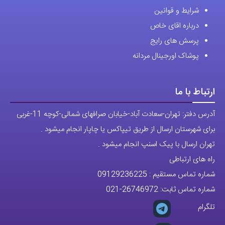
شرایط و قوانین
درباره اقای خاص
پرسش های رایج
پوشاک اورجینال مردانه
ارتباط با ما
آدرس دفتر: تهران-سعادت آباد-خیابان صرافهای شمالی-کوچه 11-غربی
برای شهرستان ارسال از طریق تیپاکس یا چاپار انجام میشود .
تهران ارسال با پیک اسنپ انجام میشود .
راه های ارتباطی
شماره تماس مستقیم :
09129236225
شماره تماس ثابت:
26746972
-021
تلگرام