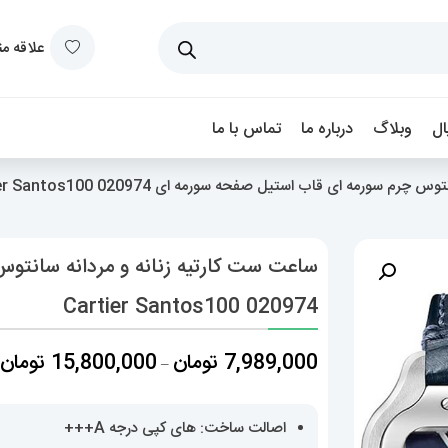
علاقه م
ل
وبلاگ
درباره ما
تماس با ما
سورمه ای قاب استیل صفحه سورمه ای 020974 Cartier Santos100
ساعت ست کارتیه زنانه و مردانه سانتو
020974 Cartier Santos100
م
7,989,000
تومان
15,800,000
تومان
–
ق
اصالت ساخت: های کپی درجه A+++
ت