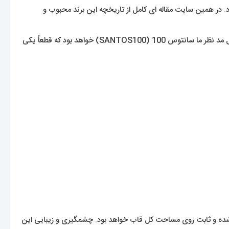
 در همین سایت مقاله ای کامل از تاریخچه این برند محبوب و
در این مقاله قصد معرفی یکی از محبوب ترین ساعت های دخترانه ی این برند را داریم که در سالهای اخیر رشد محبوبیت بسیار چشمگیری داشته. مدل مد نظر ما سانتوس 100 (SANTOS100) خواهد بود که قطعاً یکی