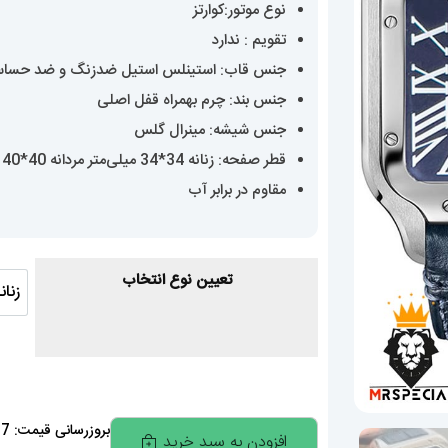
نوع موتور:کوارتز
0
تقویم : ندارد
جنس قاب: استینلس استیل ضدزنگ و ضد حسا
جنس بند: چرم بهمراه قفل اصلی
جنس شیشه: مینرال گلس
قطر صفحه: زنانه 34*34 میلی‌متر مردانه 40*40
مقاوم در برابر آب
تعیین نوع انتخاب
زنان
زن
ساعت
بروزرسانی قیمت: 7 آگوست 2026
افزودن به سبد خرید