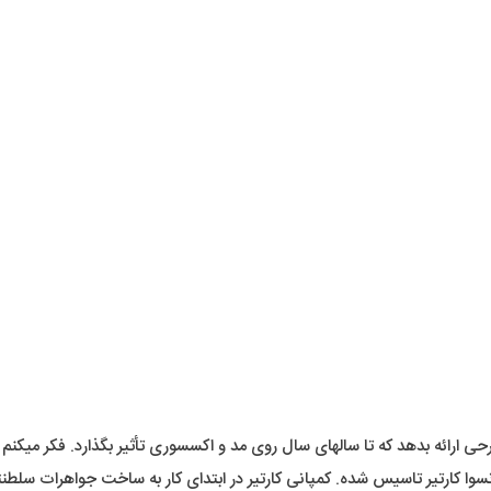
 ارائه بدهد که تا سالهای سال روی مد و اکسسوری تأثیر بگذارد. فکر میکنم د
ی حدود دو قرن از سال 1847 توسط لوییس فرانسوا کارتیر تاسیس شده. کمپانی کارتیر در ابتدای کار