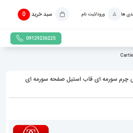
سبد خرید
0
ندی ها
ورود/ثبت نام
09129236225
س چرم سورمه ای قاب استیل صفحه سورمه ای
حدوده
یمت:
7,989,000 تومان
ا