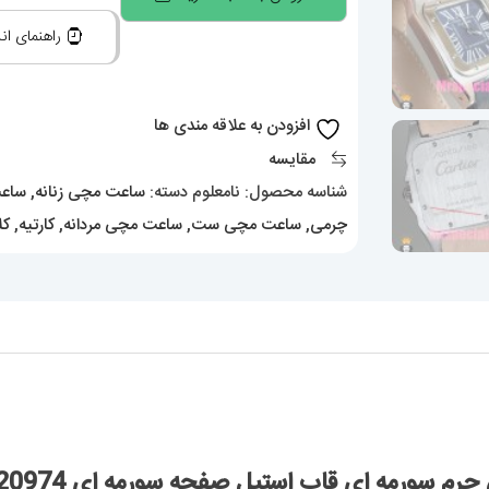
ست
راهنمای اند
کارتیه
زنانه
و
افزودن به علاقه مندی ها
مردانه
مقایسه
سانتوس
شناسه محصول:
نامعلوم
دسته:
ساعت مچی زنانه
,
ساعت
چرم
چرمی
,
ساعت مچی ست
,
ساعت مچی مردانه
,
کارتیه
,
کل
سورمه
ای
قاب
استیل
صفحه
سورمه
ای
020974
ی قاب استیل صفحه سورمه ای 020974 Cartier Santos100