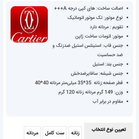
,989,000
اصالت ساخت: های کپی درجه A+++
تا
نوع موتور: تک موتور اتوماتیک
25,960,000 تومان
تقویم : مردانه دارد
موتور: اتومات ساخت ژاپن
جنس قاب: استینلس استیل ضدزنگ و
ضد حساسیت
جنس بند: استیل
جنس شیشه: سافایرضدخش
قطر صفحه:زنانه 35*35 میلی‌متر مردانه 40*40
وزن: 149 گرم مردانه زنانه 120 گرم
مقاوم در برابر آب
تعیین نوع انتخاب
زنانه
ست کامل
مردانه
زنانه
ست کامل
مردانه