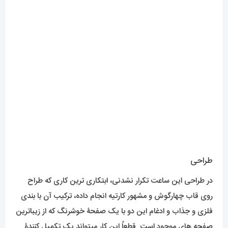
روی قاب چهارگوش و مشهور کارتیه انجام داده، ترکیب آن با بندی
فلزی و جذاب و ادغام این دو با یک صفحۀ خوشرنگ که از زیباترین
صفحه های موجود است. قطعاً این کار میتواند یک تکمیل کنندۀ
استایل برای آقایان خاص پسند باشد.
بهره گرفتن از بهترین متریال استیل در تمام بدنۀ این کار، باعث
میشود رنگ کاملاً ثابتی داشته باشد و به هیچ عنوان تغییر رنگ
ندهد.
این ساعت خاص از آن دسته کار هایی خواهد بود که با توجه به
طراحی، دست مصرف کننده برای ست کردن ساعت باز خواهد بود.
اما تمرکز اصلی این ساعت برای تکمیل استایل رسمی شما خواهد
بود .
برای مشاهده مدل های بیشتر
اینجا کلیک
کنید.
محصولات مرتبط