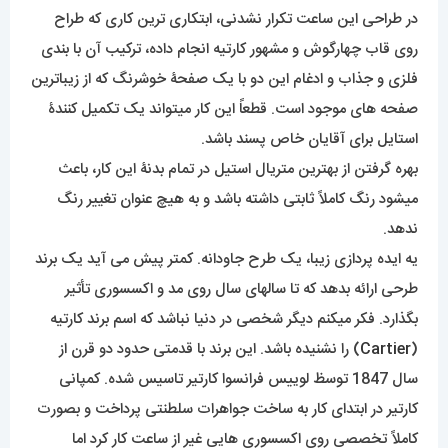
در طراحی این ساعت تکرار نشدنی، ابتکاری ترین کاری که طراح
روی قاب چهارگوش و مشهور کارتیه انجام داده، ترکیب آن با بندی
فلزی و جذاب و ادغام این دو با یک صفحۀ خوشرنگ که از زیباترین
صفحه های موجود است. قطعاً این کار میتواند یک تکمیل کنندۀ
استایل برای آقایان خاص پسند باشد.
بهره گرفتن از بهترین متریال استیل در تمام بدنۀ این کار، باعث
میشود رنگ کاملاً ثابتی داشته باشد و به هیچ عنوان تغییر رنگ
ندهد.
یه ایده پردازی زیبا، یک طرح جاودانه. کمتر پیش می آید یک برند
طرحی ارائه بدهد که تا سالهای سال روی مد و اکسسوری تأثیر
بگذارد. فکر میکنم دیگر شخصی در دنیا نباشد که اسم برند کارتیه
(
Cartier
) را نشنیده باشد. این برند با قدمتی حدود دو قرن از
سال 1847 توسظ لوییس فرانسوا کارتیر تاسیس شده. کمپانی
کارتیر در ابتدای کار به ساخت جواهرات سلطنتی پرداخت و بصورت
کاملاً تخصصی روی اکسسوری هایی غیر از ساعت کار کرد اما