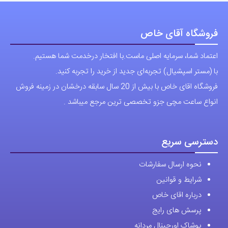
انواع ساعت مچی جزو تخصصی ترین مرجع میباشد .
دسترسی سریع
نحوه ارسال سفارشات
شرایط و قوانین
درباره اقای خاص
پرسش های رایج
پوشاک اورجینال مردانه
ارتباط با ما
آدرس دفتر: تهران-سعادت آباد-خیابان صرافهای شمالی-کوچه 11-غربی
برای شهرستان ارسال از طریق تیپاکس یا چاپار انجام میشود .
تهران ارسال با پیک اسنپ انجام میشود .