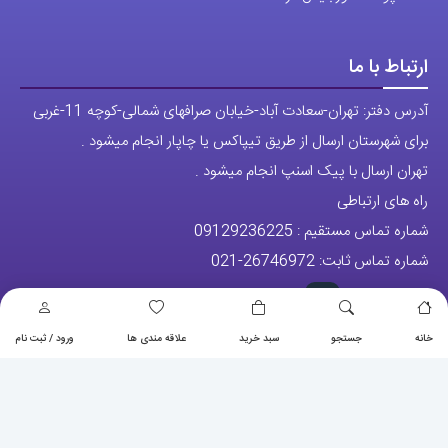
راه های ارتباطی
شماره تماس مستقیم :
09129236225
شماره تماس ثابت:
26746972
-021
تلگرام
پیج ساعت
مجوزها
خانه
جستجو
سبد خرید
علاقه مندی ها
ورود / ثبت نام
تمام حقوق مادی و معنوی این وبسایت متعلق به فروشگاه آقای خاص می
باشد.