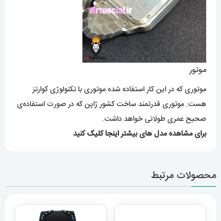
هست. موتوری قدرتمند ساخت کشور ژاپن که در صورت استفاده‌ی
صحیح عمری طولانی خواهد داشت.
برای مشاهده مدل های بیشتر
اینجا کلیک
کنید
محصولات مرتبط
ساعت دیزل مردانه هفت
موتوره طلایی صفحه مشکی
diesel MR.daddy dz
01010
12,949,000
تومان