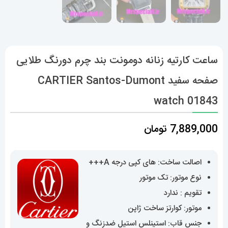
ساعت کارتیه زنانه دومونت بند چرم دورنگ طلایی
صفحه سفید CARTIER Santos-Dumont
watch 01843
7,889,000
تومان
اصالت ساخت: های کپی درجه A+++
نوع موتور: تک موتور
تقویم : ندارد
موتور: کوارتز ساخت ژاپن
جنس قاب: استینلس استیل ضدزنگ و