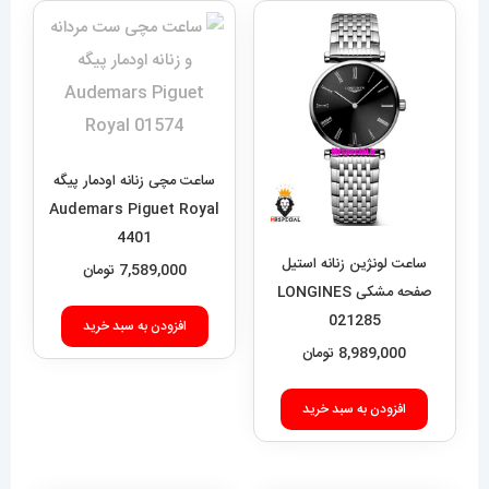
ساعت مچی زنانه اودمار پیگه
Audemars Piguet Royal
4401
ساعت لونژین زنانه استیل
7,589,000
تومان
صفحه مشکی LONGINES
021285
افزودن به سبد خرید
8,989,000
تومان
افزودن به سبد خرید