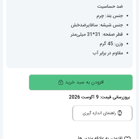
ضد حساسیت
جنس بند: چرم
جنس شیشه: سافایرضدخش
قطر صفحه: 31*31 میلی‌متر
وزن: 45 گرم
مقاوم در برابر آب
ساعت
افزودن به سبد خرید
کارتیه
زنانه
بروزرسانی قیمت: 9 آگوست 2026
دومونت
راهنمای اندازه گیری
بند
چرم
دورنگ
افزودن به علاقه مندی ها