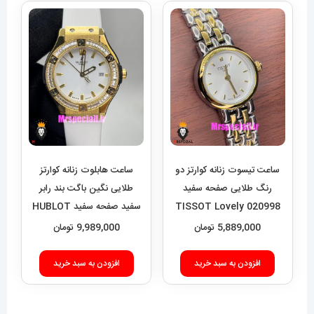
ساعت تیسوت زنانه کوارتز دو
ساعت هابلوت زنانه کوارتز
رنگ طلایی صفحه سفید
طلایی نگین باگت بند رابر
020998 TISSOT Lovely
سفید صفحه سفید HUBLOT
BIG BANG 020992
5,889,000
تومان
9,989,000
تومان
افزودن به سبد خرید
افزودن به سبد خرید