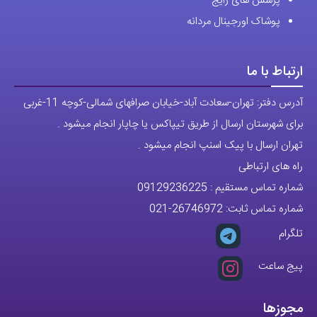
پرسش های رایج
پوشاک اورجینال مردانه
ارتباط با ما
آدرس دفتر: تهران-سعادت آباد-خیابان صرافهای شمالی-کوچه 11-غربی
برای شهرستان ارسال از طریق تیپاکس یا چاپار انجام میشود .
تهران ارسال با پیک اسنپ انجام میشود .
راه های ارتباطی
شماره تماس مستقیم :
09129236225
شماره تماس ثابت:
26746972
-021
تلگرام
پیج ساعت
مجوزها