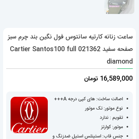
ساعت زنانه کارتیه سانتوس فول نگین بند چرم سبز
صفحه سفید 021362 Cartier Santos100 full
diamond
16,589,000
تومان
اصالت ساخت: های کپی درجه A+++
نوع موتور: تک موتور
تقویم : ندارد
موتور: کوارتز
جنس قاب: استینلس استیل ضدزنگ و