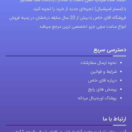
اعتماد شما، سرمایه اصلی ماست.با افتخار درخدمت شما هستیم.
ها
با (مستر اسپشیال) تجربه‌ای جدید از خرید را تجربه کنید.
ممکن
فروشگاه اقای خاص با بیش از 20 سال سابقه درخشان در زمینه فروش
است
انواع ساعت مچی جزو تخصصی ترین مرجع میباشد .
در
صفحه
محصول
دسترسی سریع
انتخاب
نحوه ارسال سفارشات
شوند
شرایط و قوانین
درباره اقای خاص
پرسش های رایج
پوشاک اورجینال مردانه
ارتباط با ما