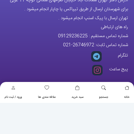
آدرس دفتر: تهران-سعادت آباد-خیابان صرافهای شمالی-کوچه 11-غربی
برای شهرستان ارسال از طریق تیپاکس یا چاپار انجام میشود .
تهران ارسال با پیک اسنپ انجام میشود .
راه های ارتباطی
شماره تماس مستقیم :
09129236225
شماره تماس ثابت:
26746972
-021
تلگرام
پیج ساعت
مجوزها
خانه
جستجو
سبد خرید
علاقه مندی ها
ورود / ثبت نام