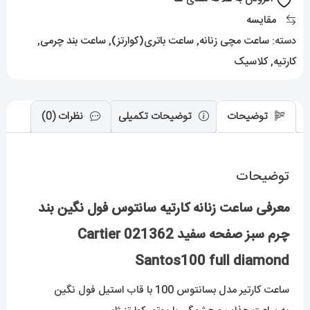
چرم
مقایسه
سبز
دسته:
ساعت مچی زنانه
,
ساعت باتری(کوارتز)
,
ساعت بند چرمی
,
صفحه
کارتیه
,
کلاسیک
سفید
021362
Cartier
توضیحات
توضیحات تکمیلی
نظرات (0)
Santos100
full
توضیحات
diamond
عدد
معرفی ساعت زنانه کارتیه سانتوس فول نگین بند
چرم سبز صفحه سفید 021362 Cartier
Santos100 full diamond
ساعت کارتیر مدل بسانتوس 100 با قاب استیل فول نگین