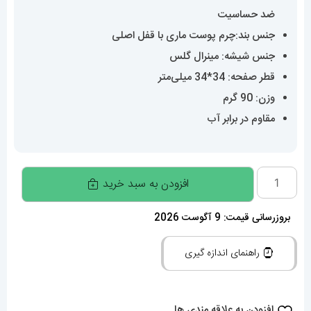
ضد حساسیت
جنس بند:چرم پوست ماری با قفل اصلی
جنس شیشه: مینرال گلس
قطر صفحه: 34*34 میلی‌متر
وزن: 90 گرم
مقاوم در برابر آب
ساعت
افزودن به سبد خرید
زنانه
کارتیه
بروزرسانی قیمت: 9 آگوست 2026
سانتوس
راهنمای اندازه گیری
فول
نگین
بند
افزودن به علاقه مندی ها