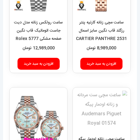
ساعت مچی زنانه کارتیه پنتر
ساعت رولکس زنانه مدل دیت
رزگلد قاب نگین سایز اسمال
جاست اتوماتیک قاب نگین
CARTIER PANTHRE 2531
صفحه مشکی 5777 Rolex
Datejust
8,989,000
تومان
12,989,000
تومان
افزودن به سبد خرید
افزودن به سبد خرید
ساعت مچی زنانه اودمار پیگه