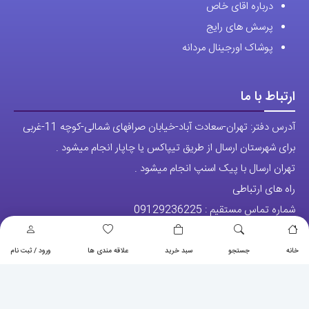
درباره اقای خاص
پرسش های رایج
پوشاک اورجینال مردانه
ارتباط با ما
آدرس دفتر: تهران-سعادت آباد-خیابان صرافهای شمالی-کوچه 11-غربی
برای شهرستان ارسال از طریق تیپاکس یا چاپار انجام میشود .
تهران ارسال با پیک اسنپ انجام میشود .
راه های ارتباطی
شماره تماس مستقیم :
09129236225
شماره تماس ثابت:
26746972
-021
خانه
جستجو
سبد خرید
علاقه مندی ها
ورود / ثبت نام
تلگرام
پیج ساعت