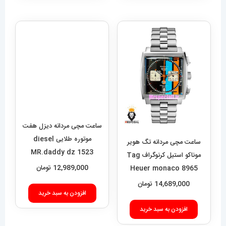
ساعت مچی مردانه دیزل هفت
موتوره طلایی diesel
ساعت مچی مردانه تگ هویر
MR.daddy dz 1523
موناکو استیل کرنوگراف Tag
12,989,000
تومان
Heuer monaco 8965
14,689,000
تومان
افزودن به سبد خرید
افزودن به سبد خرید