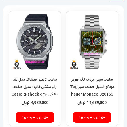
ساعت مچی مردانه تگ هویر
ساعت کاسیو جیشاک مدل بند
موناکو استیل صفحه سبز Tag
رابر مشکی قاب استیل صفحه
heuer Monaco 020163
مشکی Casio g-shock gm-
2100 021462
14,689,000
تومان
4,989,000
تومان
افزودن به سبد خرید
افزودن به سبد خرید