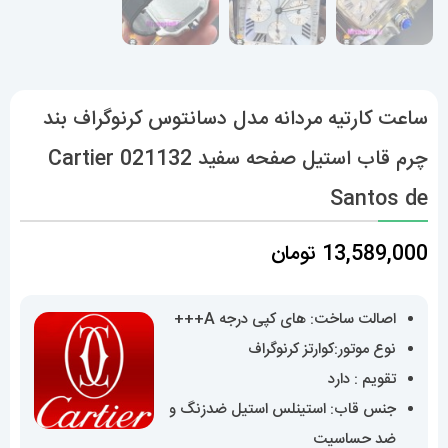
ساعت کارتیه مردانه مدل دسانتوس کرنوگراف بند
چرم قاب استیل صفحه سفید 021132 Cartier
Santos de
13,589,000
تومان
اصالت ساخت: های کپی درجه A+++
نوع موتور:کوارتز کرنوگراف
تقویم : دارد
جنس قاب: استینلس استیل ضدزنگ و
ضد حساسیت