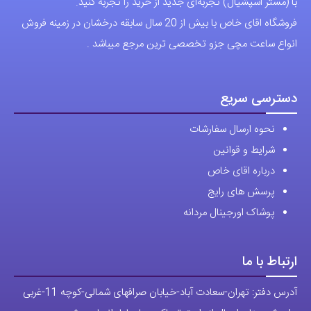
با (مستر اسپشیال) تجربه‌ای جدید از خرید را تجربه کنید.
فروشگاه اقای خاص با بیش از 20 سال سابقه درخشان در زمینه فروش
انواع ساعت مچی جزو تخصصی ترین مرجع میباشد .
دسترسی سریع
نحوه ارسال سفارشات
شرایط و قوانین
درباره اقای خاص
پرسش های رایج
پوشاک اورجینال مردانه
ارتباط با ما
آدرس دفتر: تهران-سعادت آباد-خیابان صرافهای شمالی-کوچه 11-غربی