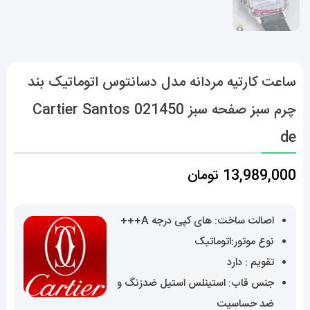
ساعت کارتیه مردانه مدل دسانتوس اتوماتیک بند
چرم سبز صفحه سبز 021450 Cartier Santos
de
13,989,000
تومان
اصالت ساخت: های کپی درجه A+++
نوع موتور:اتوماتیک
تقویم : دارد
جنس قاب: استینلس استیل ضدزنگ و
ضد حساسیت