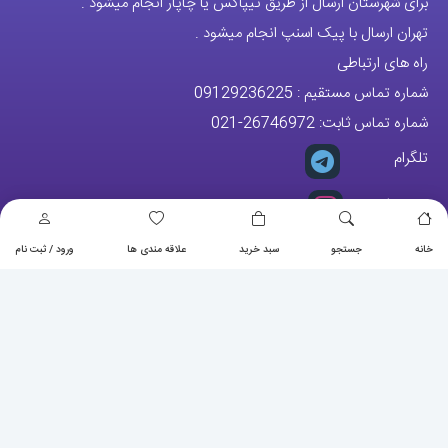
برای شهرستان ارسال از طریق تیپاکس یا چاپار انجام میشود .
تهران ارسال با پیک اسنپ انجام میشود .
راه های ارتباطی
شماره تماس مستقیم :
09129236225
شماره تماس ثابت:
26746972
-021
تلگرام
پیج ساعت
خانه
جستجو
سبد خرید
علاقه مندی ها
ورود / ثبت نام
مجوزها