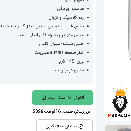
تقویم : دارد
مناسب روزمرگی
رده کلاسیک و کژوال
جنس قاب: استینلس استیل ضدزنگ و ضد حسا
جنس بند: چرم بهمراه قفل اصلی استیل
جنس شیشه: مینرال گلس
قطر صفحه: 40*40 میلی‌متر
وزن: 145 گرم
مقاوم در برابر آب
ساعت
افزودن به سبد خرید
کارتیه
مردانه
بروزرسانی قیمت: 6 آگوست 2026
دسانتوس
راهنمای اندازه گیری
اتوماتیک