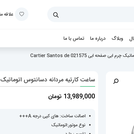
علاقه م
ل
وبلاگ
درباره ما
تماس با ما
 صفحه ابی 021575 Cartier Santos de
ساعت کارتیه مردانه دسانتوس اتوماتیک چرم ابی صفحه اب
13,989,000
تومان
اصالت ساخت: های کپی درجه A+++
نوع موتور:اتوماتیک