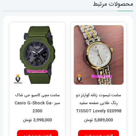
محصولات مرتبط
ساعت تیسوت زنانه کوارتز دو
ساعت مچی کاسیو جی شاک
رنگ طلایی صفحه سفید
سبز Casio G-Shock Ga-
2300
020998 TISSOT Lovely
5,889,000
تومان
3,998,000
تومان
افزودن به سبد خرید
افزودن به سبد خرید