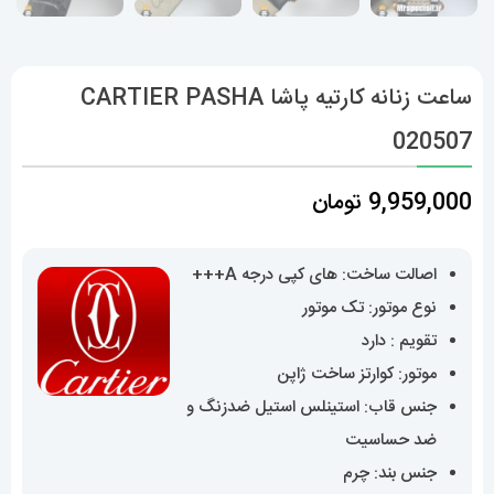
ساعت زنانه کارتیه پاشا CARTIER PASHA
020507
9,959,000
تومان
اصالت ساخت: های کپی درجه A+++
نوع موتور: تک موتور
تقویم : دارد
موتور: کوارتز ساخت ژاپن
جنس قاب: استینلس استیل ضدزنگ و
ضد حساسیت
جنس بند: چرم