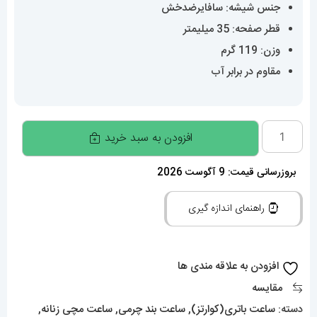
جنس شیشه: سافایرضدخش
قطر صفحه: 35 میلیمتر
وزن: 119 گرم
مقاوم در برابر آب
ساعت
افزودن به سبد خرید
زنانه
کارتیه
بروزرسانی قیمت: 9 آگوست 2026
پاشا
راهنمای اندازه گیری
CARTIER
PASHA
020507
افزودن به علاقه مندی ها
عدد
مقایسه
دسته:
ساعت باتری(کوارتز)
,
ساعت بند چرمی
,
ساعت مچی زنانه
,