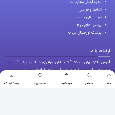
نحوه ارسال سفارشات
شوند
شرایط و قوانین
درباره اقای خاص
پرسش های رایج
پوشاک اورجینال مردانه
ارتباط با ما
آدرس دفتر: تهران-سعادت آباد-خیابان صرافهای شمالی-کوچه 11-غربی
برای شهرستان ارسال از طریق تیپاکس یا چاپار انجام میشود .
تهران ارسال با پیک اسنپ انجام میشود .
خانه
جستجو
سبد خرید
علاقه مندی ها
ورود / ثبت نام
راه های ارتباطی
شماره تماس مستقیم :
09129236225
شماره تماس ثابت:
26746972
-021
تلگرام