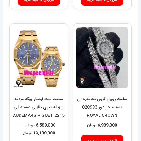
ساعت رویال کرون بند نقره ای
ساعت ست اودمار پیگه مردانه
دستبند دو دور 020993
و زنانه باتری طلایی صفحه ابی
2215 AUDEMARS PIGUET
ROYAL CROWN
ROYAL
6,989,000
تومان
6,589,000
تومان
–
محدوده
13,100,000
تومان
قیمت: