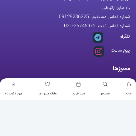
راه های ارتباطی
شماره تماس مستقیم :
09129236225
شماره تماس ثابت:
26746972
-021
تلگرام
پیج ساعت
مجوزها
خانه
جستجو
سبد خرید
علاقه مندی ها
ورود / ثبت نام
تمام حقوق مادی و معنوی این وبسایت متعلق به فروشگاه آقای خاص می