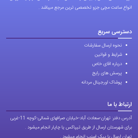
انواع ساعت مچی جزو تخصصی ترین مرجع میباشد .
در
صفحه
محصول
دسترسی سریع
انتخاب
نحوه ارسال سفارشات
شوند
شرایط و قوانین
درباره اقای خاص
پرسش های رایج
پوشاک اورجینال مردانه
ارتباط با ما
آدرس دفتر: تهران-سعادت آباد-خیابان صرافهای شمالی-کوچه 11-غربی
برای شهرستان ارسال از طریق تیپاکس یا چاپار انجام میشود .
تهران ارسال با پیک اسنپ انجام میشود .