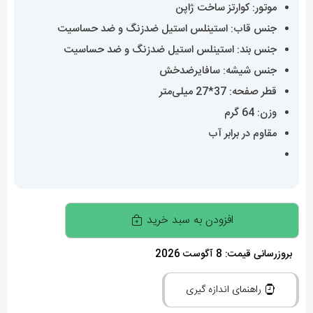
موتور: کوارتز ساخت ژاپن
جنس قاب: استینلس استیل ضدزنگ و ضد حساسیت
جنس بند: استینلس استیل ضدزنگ و ضد حساسیت
جنس شیشه: سافایرضدخش
قطر صفحه: 37*27 میلی‌متر
وزن: 64 گرم
مقاوم در برابر آب
ساعت
افزودن به سبد خرید
کارتیه
زنانه
بروزرسانی قیمت: 8 آگوست 2026
مدل
راهنمای اندازه گیری
پنتر