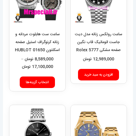
ساعت رولکس زنانه مدل دیت
ساعت ست هابلوت مردانه و
جاست اتوماتیک قاب نگین
زنانه کرنوگراف استیل صفحه
صفحه مشکی 5777 Rolex
اسکلتون 01650 HUBLOT
BIG BANG
Datejust
12,989,000
تومان
8,589,000
تومان
–
محدوده
17,100,000
تومان
قیمت:
افزودن به سبد خرید
این
9,000
انتخاب گزینه‌ها
محصول
تا
دارای
17,100,000 تومان
انواع
مختلفی
می
باشد.