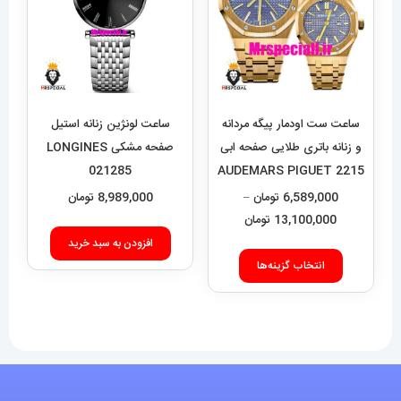
گزینه
ها
ممکن
است
در
ساعت ست اودمار پیگه مردانه
ساعت لونژین زنانه استیل
صفحه
و زنانه باتری طلایی صفحه ابی
صفحه مشکی LONGINES
021285
2215 AUDEMARS PIGUET
محصول
ROYAL
6,589,000
تومان
–
8,989,000
تومان
انتخاب
محدوده
13,100,000
تومان
شوند
قیمت:
افزودن به سبد خرید
این
6,589,000 تومان
انتخاب گزینه‌ها
محصول
تا
دارای
13,100,000 تومان
انواع
مختلفی
می