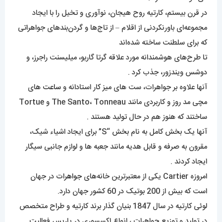
در قرن بیستم، کارتیه روح هیجان، نوآوری و تخیل را با ایجاد
مجموعه‌ای باورنکردنی از اقلام – از تاج‌ها و گردن‌بندهای جواهراتی
که برای سلطنت ساخته شده‌اند
تا طرح‌های هوشمندانه مورد علاقه گرتا گاربو، میلیسنت راجرز، و
دوشس ویندزور، جذب کرد .
آنها علاوه بر جواهرات، ست های میز کار استادانه و
ساعت
های
مچی مد روز و کاربردی مانند The Santo، Tonneau و Tortue
ساختند که هنوز هم در حال تولید هستند .
آنها یک بخش کامل به نام بخش “S” برای ایجاد اشیاء شیک،
مقرون به صرفه و قابل هدیه مانند جعبه ها و لوازم جانبی سیگار
ایجاد کردند .
امروزه Cartier یکی از معتبرترین خانه‌های
جواهرات
در جهان
است که بیش از 200 بوتیک در 60 کشور جهان دارد.
لوئی کارتیه در سال 1847 بنیان گذار برند کارتیه و طراح متخصص
در تولید و توزیع جواهرات ، انواع اکسسوری در پاریس فعالیت