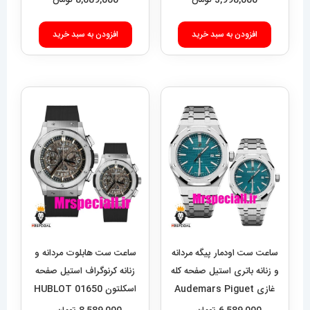
3,998,000
تومان
8,689,000
تومان
افزودن به سبد خرید
افزودن به سبد خرید
ساعت ست اودمار پیگه مردانه
ساعت ست هابلوت مردانه و
و زنانه باتری استیل صفحه کله
زنانه کرنوگراف استیل صفحه
غازی Audemars Piguet
اسکلتون 01650 HUBLOT
BIG BANG
Royal 01572