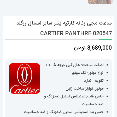
ساعت مچی زنانه کارتیه پنتر سایز اسمال رزگلد
CARTIER PANTHRE 020547
8,689,000
تومان
اصالت ساخت: های کپی درجه A+++
نوع موتور: تک موتور
تقویم : ندارد
موتور: کوارتز ساخت ژاپن
جنس قاب: استینلس استیل ضدزنگ و
ضد حساسیت
جنس بند: استینلس استیل ضدزنگ و ضد حساسیت