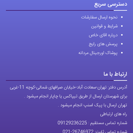
محصول
محصول
دسترسی سریع
انتخاب
انتخاب
نحوه ارسال سفارشات
شوند
شوند
شرایط و قوانین
درباره اقای خاص
پرسش های رایج
پوشاک اورجینال مردانه
ارتباط با ما
آدرس دفتر: تهران-سعادت آباد-خیابان صرافهای شمالی-کوچه 11-غربی
برای شهرستان ارسال از طریق تیپاکس یا چاپار انجام میشود .
تهران ارسال با پیک اسنپ انجام میشود .
راه های ارتباطی
شماره تماس مستقیم :
09129236225
شماره تماس ثابت:
26746972
-021