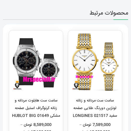
محصولات مرتبط
ساعت ست مردانه و زنانه
ساعت ست هابلوت مردانه و
لونژین دورنگ طلایی صفحه
زنانه کرنوگراف استیل صفحه
سفید LONGINES 021517
مشکی 01649 HUBLOT BIG
BANG
7,589,000
تومان
–
8,589,000
تومان
–