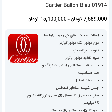
01914 Cartier Ballon Bleu
محدوده
7,589,000
تومان
15,100,000
تومان
–
قیمت:
7,589,000 تومان
اصالت ساخت: های کپی درجه A+++
تا
نوع موتور: تک موتور کوارتز
15,100,000 تومان
تقویم : مردانه دارد
منبع تغذیه موتور: باتری
جنس قاب: استینلس استیل ضدزنگ و
ضد حساسیت
جنس بند: استیل
جنس شیشه: سافایر ضدخش
قطر صفحه : زنانه اسمال 28 میلی‌متر زنانه مدیوم
33میلیمتر
مردانه 42 میلیمتر و 36 میلیمتر