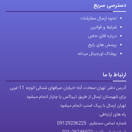
محصول
انتخاب
دسترسی سریع
انتخاب
شوند
نحوه ارسال سفارشات
شوند
شرایط و قوانین
درباره اقای خاص
پرسش های رایج
پوشاک اورجینال مردانه
ارتباط با ما
آدرس دفتر: تهران-سعادت آباد-خیابان صرافهای شمالی-کوچه 11-غربی
برای شهرستان ارسال از طریق تیپاکس یا چاپار انجام میشود .
تهران ارسال با پیک اسنپ انجام میشود .
راه های ارتباطی
شماره تماس مستقیم :
09129236225