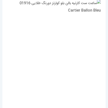
دوام
با توجه به رنگ کاملاً نقره ای طلایی این ساعت و همینطور جنس
استیل 316 که در این کار بهره گرفته شده، احتمال تغییر رنگ این
ساعت بسیار بسیار کم است. و اگر هم راجع به ضد آبی این ساعت
سؤال پیش می آید باید به این نکته اشاره کنیم که میزان ضد آبی
در 99 درصد ساعت های مچی در حد دست شستن هست که این
ساعت هم شامل این بند میشود.
شما هرزمان که مایل باشید میتوانید این ساعت زیبا را از گالری
مستر اسپشیال با مناسبترین قیمت و بهترین کیفیت تهیه کنید.