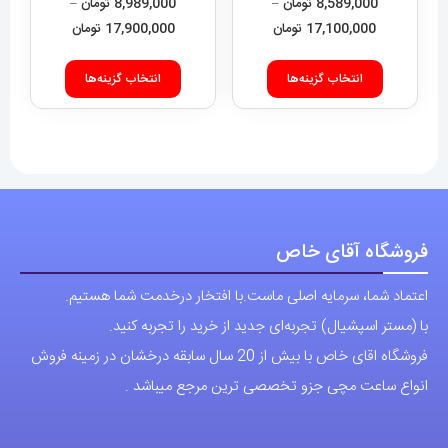
انواع ساعت مچی جزو تخصصی ترین مرجع میباشد .
در
در
صفحه
صفحه
محصول
محصول
دسترسی سریع
انتخاب
انتخاب
نحوه ارسال سفارشات
شوند
شوند
شرایط و قوانین
درباره اقای خاص
پرسش های رایج
پوشاک اورجینال مردانه
ارتباط با ما
آدرس دفتر: تهران-سعادت آباد-خیابان صرافهای شمالی-کوچه 11-غربی
برای شهرستان ارسال از طریق تیپاکس یا چاپار انجام میشود .
تهران ارسال با پیک اسنپ انجام میشود .