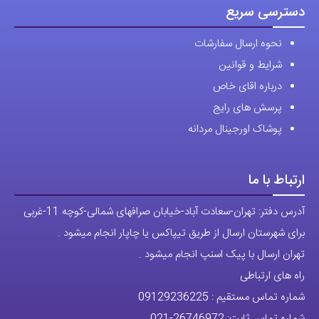
راه های ارتباطی
شماره تماس مستقیم :
09129236225
شماره تماس ثابت:
26746972
-021
تلگرام
پیج ساعت
مجوزها
تمام حقوق مادی و معنوی این وبسایت متعلق به فروشگاه آقای خاص می
باشد.