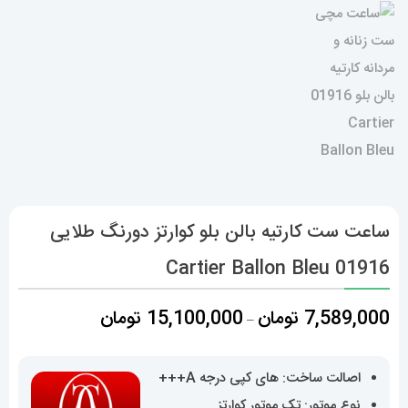
ساعت ست کارتیه بالن بلو کوارتز دورنگ طلایی
01916 Cartier Ballon Bleu
محدوده
7,589,000
تومان
15,100,000
تومان
–
قیمت:
7,589,000 تومان
اصالت ساخت: های کپی درجه A+++
تا
نوع موتور: تک موتور کوارتز