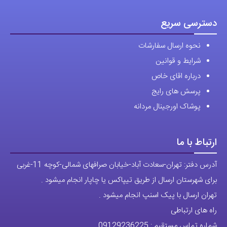
صفحه
محصول
دسترسی سریع
انتخاب
نحوه ارسال سفارشات
شوند
شرایط و قوانین
درباره اقای خاص
پرسش های رایج
پوشاک اورجینال مردانه
ارتباط با ما
آدرس دفتر: تهران-سعادت آباد-خیابان صرافهای شمالی-کوچه 11-غربی
برای شهرستان ارسال از طریق تیپاکس یا چاپار انجام میشود .
تهران ارسال با پیک اسنپ انجام میشود .
راه های ارتباطی
شماره تماس مستقیم :
09129236225