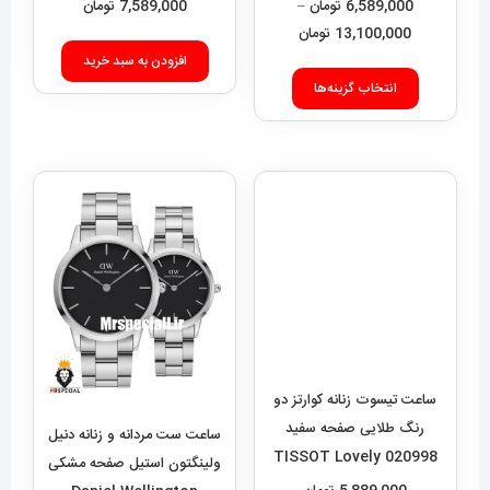
Royal 01572
6,589,000
تومان
–
7,589,000
تومان
محدوده
13,100,000
تومان
قیمت:
افزودن به سبد خرید
این
6,589,000 تومان
انتخاب گزینه‌ها
محصول
تا
دارای
13,100,000 تومان
انواع
مختلفی
می
باشد.
گزینه
ها
ممکن
است
در
ساعت تیسوت زنانه کوارتز دو
ساعت ست مردانه و زنانه دنیل
صفحه
رنگ طلایی صفحه سفید
ولینگتون استیل صفحه مشکی