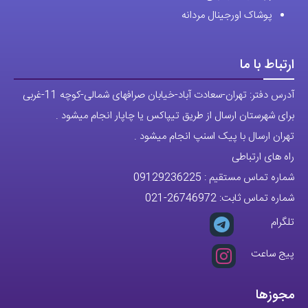
پوشاک اورجینال مردانه
ارتباط با ما
آدرس دفتر: تهران-سعادت آباد-خیابان صرافهای شمالی-کوچه 11-غربی
برای شهرستان ارسال از طریق تیپاکس یا چاپار انجام میشود .
تهران ارسال با پیک اسنپ انجام میشود .
راه های ارتباطی
شماره تماس مستقیم :
09129236225
شماره تماس ثابت:
26746972
-021
تلگرام
پیج ساعت
مجوزها