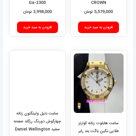
Ga-2300
CROWN
5,579,000
تومان
3,998,000
تومان
افزودن به سبد خرید
افزودن به سبد خرید
ساعت دنیل ولینگتون زنانه
چهارگوش دورنگ رزگلد صفحه
ساعت هابلوت زنانه کوارتز
سفید Daniel Wellington
طلایی نگین باگت بند رابر