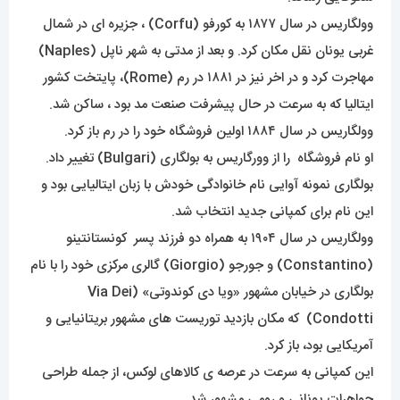
وولگاریس در سال ۱۸۷۷ به کورفو (Corfu) ، جزیره ای در شمال
غربی یونان نقل مکان کرد. و بعد از مدتی به شهر ناپل (Naples)
مهاجرت کرد و در اخر نیز در ۱۸۸۱ در رم (Rome)، پایتخت کشور
ایتالیا که به سرعت در حال پیشرفت صنعت مد بود ، ساکن شد.
وولگاریس در سال ۱۸۸۴ اولین فروشگاه خود را در رم باز کرد.
او نام فروشگاه را از وورگاریس به بولگاری (Bulgari) تغییر داد.
بولگاری نمونه آوایی نام خانوادگی خودش با زبان ایتالیایی بود و
این نام برای کمپانی جدید انتخاب شد.
وولگاریس در سال ۱۹۰۴ به همراه دو فرزند پسر کونستانتینو
(Constantino) و جورجو (Giorgio) گالری مرکزی خود را با نام
بولگاری در خیابان مشهور «ویا دی کوندوتی» (Via Dei
Condotti) که مکان بازدید توریست های مشهور بریتانیایی و
آمریکایی بود، باز کرد.
این کمپانی به سرعت در عرصه ی کالاهای لوکس، از جمله طراحی
جواهرات یونانی و رومی مشهور شد.