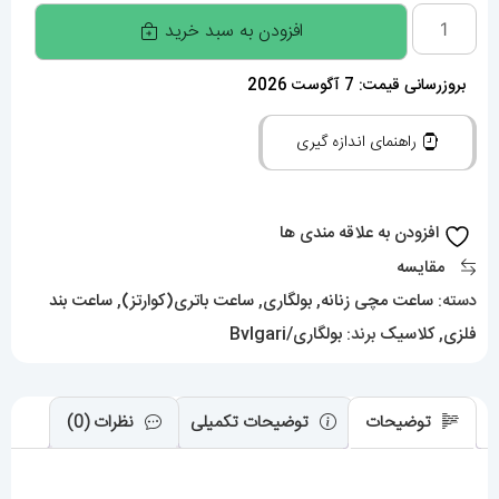
ساعت
افزودن به سبد خرید
مچی
زنانه
بروزرسانی قیمت: 7 آگوست 2026
بولگاری
راهنمای اندازه گیری
ماری
دستبندی
BVLGARI
افزودن به علاقه مندی ها
SERPENTI
مقایسه
TUBOGAS
دسته:
ساعت مچی زنانه
,
بولگاری
,
ساعت باتری(کوارتز)
,
ساعت بند
01754
فلزی
,
کلاسیک
برند:
بولگاری/Bvlgari
عدد
توضیحات
توضیحات تکمیلی
نظرات (0)