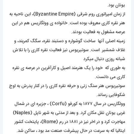
یونان بود.
از زمان امپراتوری روم شرقی (Byzantine Empire)، این ناحیه به
هنر نقره کاری معروف بوده است. خانواده ی وولگاریس هم در این
عرصه مشغول به فعالیت بودند.
زمینه اصلی آنها ساخت گوشواره و دستبند نقره، سگگ کمربند، و
غلاف شمشیر است. سوتیریوس نیز فعالیت نقره کاری را با تلاش
شبانه روزی دنبال میکرد
به طوری که خود را یک هنرمند اصیل و کارآفرین در عرصه ی نقره
کاری می دانست.
سوتیریوس هنر سنگ زنی و حرفه نقره کاری را در کنار پدرش به اوج
شکوفایی رساند.
وولگاریس در سال ۱۸۷۷ به کورفو (Corfu) ، جزیره ای در شمال
غربی یونان نقل مکان کرد. و بعد از مدتی به شهر ناپل (Naples)
مهاجرت کرد و در اخر نیز در ۱۸۸۱ در رم (Rome)، پایتخت کشور
ایتالیا که به سرعت در حال پیشرفت صنعت مد بود ، ساکن شد.