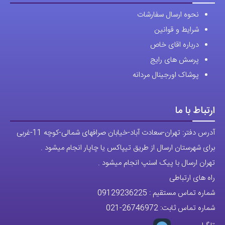
دسترسی سریع
انتخاب
نحوه ارسال سفارشات
شوند
شرایط و قوانین
درباره اقای خاص
پرسش های رایج
پوشاک اورجینال مردانه
ارتباط با ما
آدرس دفتر: تهران-سعادت آباد-خیابان صرافهای شمالی-کوچه 11-غربی
برای شهرستان ارسال از طریق تیپاکس یا چاپار انجام میشود .
تهران ارسال با پیک اسنپ انجام میشود .
راه های ارتباطی
شماره تماس مستقیم :
09129236225
شماره تماس ثابت:
26746972
-021