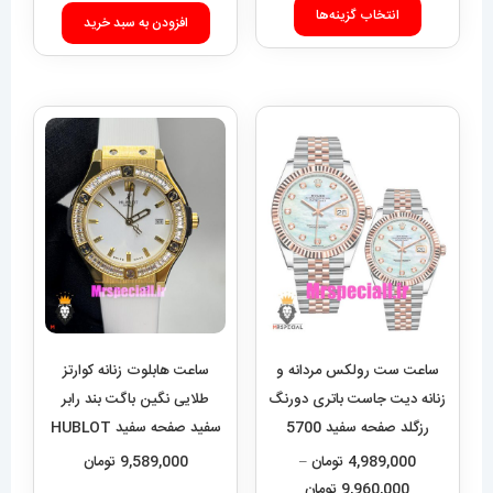
قیمت:
افزودن به سبد خرید
این
8,589,000 تومان
انتخاب گزینه‌ها
محصول
تا
دارای
17,100,000 تومان
انواع
مختلفی
می
باشد.
گزینه
ها
ممکن
است
در
ساعت ست رولکس مردانه و
ساعت هابلوت زنانه کوارتز
صفحه
زنانه دیت جاست باتری دورنگ
طلایی نگین باگت بند رابر
رزگلد صفحه سفید 5700
سفید صفحه سفید HUBLOT
محصول
BIG BANG 020992
Rolex Date just
4,989,000
تومان
–
9,589,000
تومان