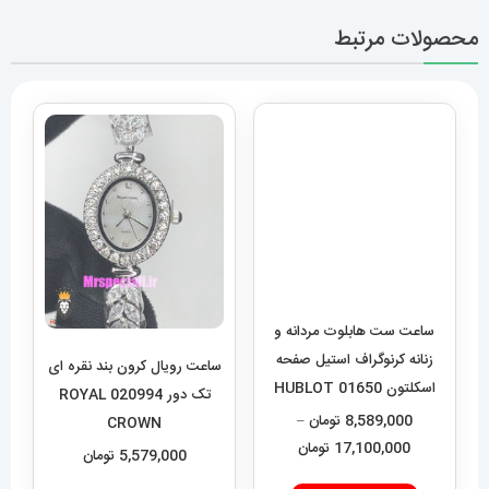
محصولات مرتبط
ساعت ست هابلوت مردانه و
ساعت رویال کرون بند نقره ای
زنانه کرنوگراف استیل صفحه
تک دور 020994 ROYAL
اسکلتون 01650 HUBLOT
CROWN
BIG BANG
8,589,000
تومان
–
5,579,000
تومان
محدوده
17,100,000
تومان