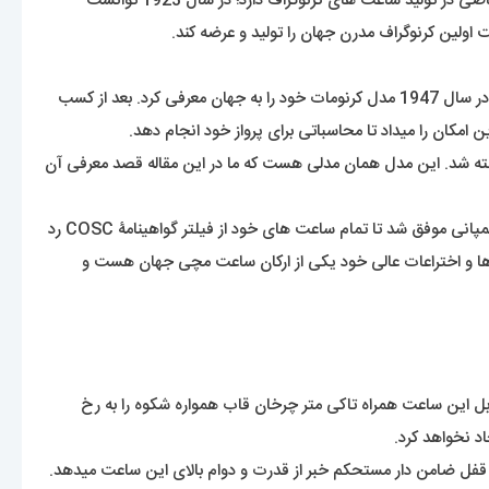
حرف B همراه دو بال در لوگوی این برند مشهود بر این است که این کمپانی در بین خلبانان و فضانوردان جایگاه ویژه ای دارد. این کمپانی تخصص خاصی در تولید ساعت های کرنوگراف دارد؛ در سال 1923 توانست
اولین کرنوگراف مدرن جهان را تولید و عرضه کند.
این شرکت توانست در سال 1936 با عقد قراردادی با نیروی هوایی انگلستان و آمریکا ساعت های کرنوگراف خود را برای عرضه قرار دهد. چندسال بعد در سال 1947 مدل کرنومات خود را به جهان معرفی کرد. بعد از کسب
سوپر اوشن (Super Ocean) بود که به طور سفارشی برای غواصی ساخته شد. این مدل همان مدلی هست که ما در این مقاله قصد معرفی آن
در ابتکاری بسیار هوشمندانه در سال 1995 برایتلینگ موفق به ساخت ساعتی الکترونیکی با قابلیت تشخیص فرکانس دوگانه شد. پنج سال بعد این کمپانی موفق شد تا تمام ساعت های خود از فیلتر گواهینامۀ COSC رد
اهد شد. مشخص است که این برند با نوآوری ها و اختراعات عالی خود یکی از ارکان ساعت مچی جهان هست و
این ساعت همراه تاکی متر چرخان قاب همواره شکوه را به رخ
د نخواهد کرد.
قفل ضامن دار مستحکم خبر از قدرت و دوام بالای این ساعت میدهد.