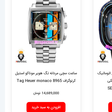
اتوماتیک
ساعت مچی مردانه تگ هویر موناکو استیل
کی
کرنوگراف Tag Heuer monaco 8965
S
14,689,000
تومان
افزودن به سبد خرید