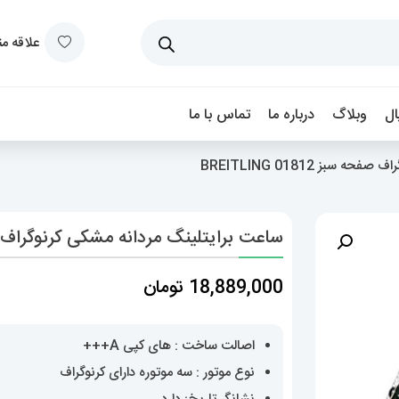
علاقه م
ل
وبلاگ
درباره ما
تماس با ما
بز BREITLING 01812
ساعت برایتلینگ مردانه مشکی کرنوگراف صفحه سبز 12
18,889,000
تومان
اصالت ساخت : های کپی A+++
نوع موتور : سه موتوره دارای کرنوگراف