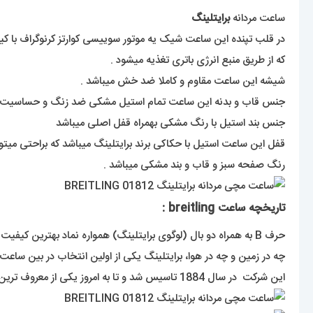
ساعت مردانه
برایتلینگ
در قلب تپنده این ساعت شیک یه موتور سوییسی کوارتز کرنوگراف با کیفی
که از طریق منبع انرژی باتری تغذیه میشود .
شیشه این ساعت مقاوم و کاملا ضد خش میباشد .
جنس قاب و بدنه این ساعت تمام استیل مشکی ضد زنگ و حساسیت م
جنس بند استیل با رنگ مشکی بهمراه قفل اصلی میباشد
قفل این ساعت استیل با حکاکی برند برایتلینگ میباشد که براحتی میت
رنگ صفحه سبز و قاب و بند مشکی میباشد .
تاریخچه ساعت breitling :
حرف B به همراه دو بال (لوگوی برایتلینگ) همواره نماد بهترین کیفیت در بین ساعت ها بوده است. نسل های زیادی از خلبانان از ساعت های با کیفیت این کمپانی استفاده کرده اند.
چه در زمین و چه در هوا، برایتلینگ یکی از اولین انتخاب در بین ساع
این شرکت در سال 1884 تاسیس شد و تا به امروز یکی از معروف ترین برندهای سوییسی ساعت مچی در دنیا بوده است.