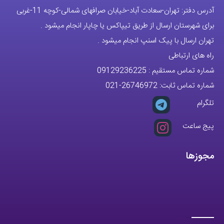
آدرس دفتر: تهران-سعادت آباد-خیابان صرافهای شمالی-کوچه 11-غربی
برای شهرستان ارسال از طریق تیپاکس یا چاپار انجام میشود .
تهران ارسال با پیک اسنپ انجام میشود .
راه های ارتباطی
شماره تماس مستقیم :
09129236225
شماره تماس ثابت:
26746972
-021
تلگرام
پیج ساعت
مجوزها