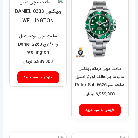
ساعت مچی مردانه دنیل
ولینگتون 2260 Daniel
Wellington
5,889,000
تومان
ساعت مچی مردانه رولکس
ساب مارینر هالک کوارتز استیل
افزودن به سبد خرید
صفحه سبز 6626 Rolex Sub
mariner hulk
6,959,000
تومان
افزودن به سبد خرید