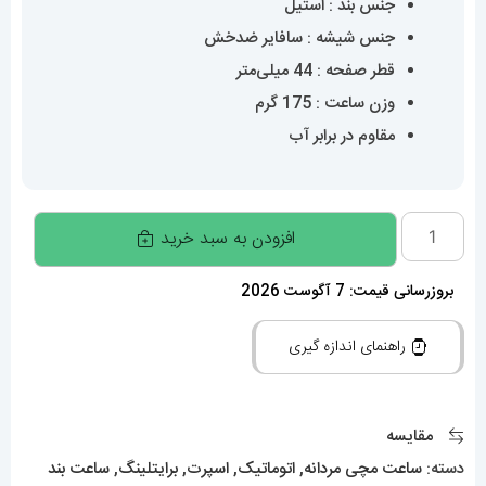
جنس بند : استیل
جنس شیشه : سافایر ضدخش
قطر صفحه : 44 میلی‌متر
وزن ساعت : 175 گرم
مقاوم در برابر آب
ساعت
افزودن به سبد خرید
مچی
مردانه
بروزرسانی قیمت: 7 آگوست 2026
برایتلینگ
راهنمای اندازه گیری
Breitling
Super
Ocean
مقایسه
01945
دسته:
ساعت مچی مردانه
,
اتوماتیک
,
اسپرت
,
برایتلینگ
,
ساعت بند