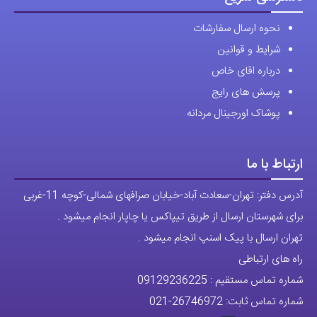
نحوه ارسال سفارشات
شرایط و قوانین
درباره اقای خاص
پرسش های رایج
پوشاک اورجینال مردانه
ارتباط با ما
آدرس دفتر: تهران-سعادت آباد-خیابان صرافهای شمالی-کوچه 11-غربی
برای شهرستان ارسال از طریق تیپاکس یا چاپار انجام میشود .
تهران ارسال با پیک اسنپ انجام میشود .
راه های ارتباطی
شماره تماس مستقیم :
09129236225
شماره تماس ثابت:
26746972
-021