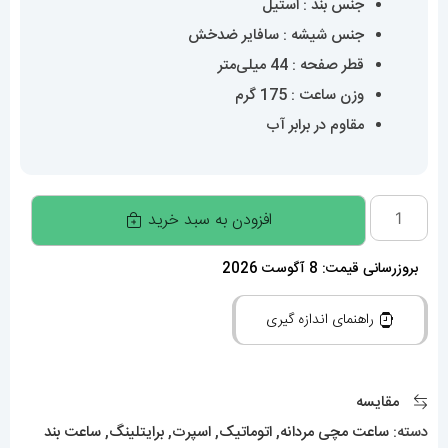
جنس بند : استیل
جنس شیشه : سافایر ضدخش
قطر صفحه : 44 میلی‌متر
وزن ساعت : 175 گرم
مقاوم در برابر آب
ساعت
افزودن به سبد خرید
مچی
مردانه
بروزرسانی قیمت: 8 آگوست 2026
برایتلینگ
راهنمای اندازه گیری
Breitling
Super
Ocean
مقایسه
01946
دسته:
ساعت مچی مردانه
,
اتوماتیک
,
اسپرت
,
برایتلینگ
,
ساعت بند