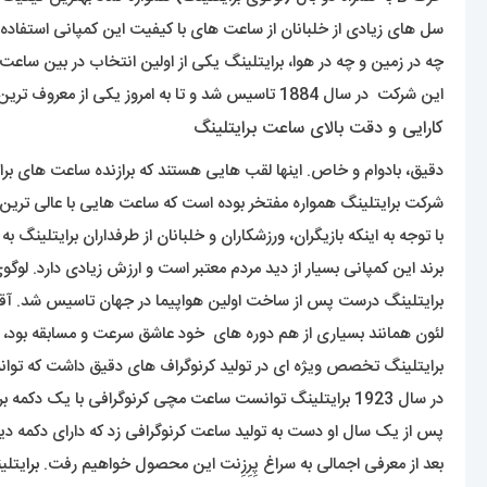
سل های زیادی از خلبانان از ساعت های با کیفیت این کمپانی استفاده ک
چه در زمین و چه در هوا، برایتلینگ یکی از اولین انتخاب در بین ساع
این شرکت در سال 1884 تاسیس شد و تا به امروز یکی از معروف ترین برندهای سوییسی ساعت مچی در دنیا بوده است .
کارایی و دقت بالای ساعت برایتلینگ
دقیق، بادوام و خاص. اینها لقب هایی هستند که برازنده ساعت های برا
شرکت برایتلینگ همواره مفتخر بوده است که ساعت هایی با عالی ترین ک
با توجه به اینکه بازیگران، ورزشکاران و خلبانان از طرفداران برایتلینگ ب
برند این کمپانی بسیار از دید مردم معتبر است و ارزش زیادی دارد. لوگ
برایتلینگ درست پس از ساخت اولین هواپیما در جهان تاسیس شد. آقای لئون برایتلینگ موسس این شرکت است 
لئون همانند بسیاری از هم دوره های خود عاشق سرعت و مسابقه بود،
برایتلینگ تخصص ویژه ای در تولید کرنوگراف های دقیق داشت که توان
در سال 1923 برایتلینگ توانست ساعت مچی کرنوگرافی با یک دکمه برای شروع کار کرنومتر تولید کند.
پس از یک سال او دست به تولید ساعت کرنوگرافی زد که دارای دکمه دیگر
بعد از معرفی اجمالی به سراغ پِرِزِنت این محصول خواهیم رفت.
برا
یتلینگ در سال 1884 توسط شخصی 