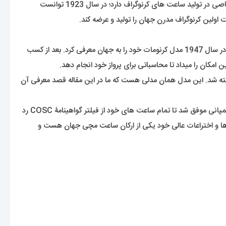
حرف B همراه دو بال در لوگوی این برند مشهود بر این است که این کمپانی در بین خلبانان و فضانوردان جایگاه ویژه ای دارد. این کمپانی تخصص خاصی در تولید ساعت های کرنوگراف دارد؛ در سال 1923 توانست
اولین کرنوگراف مدرن جهان را تولید و عرضه کند.
این شرکت توانست در سال 1936 با عقد قراردادی با نیروی هوایی انگلستان و آمریکا ساعت های کرنوگراف خود را برای عرضه قرار دهد. چندسال بعد در سال 1947 مدل کرنومات خود را به جهان معرفی کرد. بعد از کسب
سوپر اوشن (Super Ocean) بود که به طور سفارشی برای غواصی ساخته شد. این مدل همان مدلی هست که ما در این مقاله قصد معرفی آن
در ابتکاری بسیار هوشمندانه در سال 1995 برایتلینگ موفق به ساخت ساعتی الکترونیکی با قابلیت تشخیص فرکانس دوگانه شد. پنج سال بعد این کمپانی موفق شد تا تمام ساعت های خود از فیلتر گواهینامۀ COSC رد
اهد شد. مشخص است که این برند با نوآوری ها و اختراعات عالی خود یکی از ارکان ساعت مچی جهان هست و