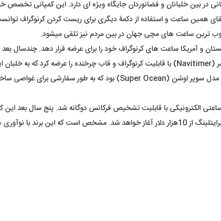
تقای همین ساعت و استفاده از دکمۀ دیگری برای ریست کردن کرنوگراف توانست 
محبوب ترین ساعت های مچی جهان در بین مردم نیز تلقی میشود.
برایتلینگ فقط به آسمان اکتفا نکرد. از دیگر دستاورد های مهم این برند مدل 
کند که مبین بر دقت و دوام این ساعتهاست. قیمت تقریبی محصولات برایتلینگ از 10هزار دلار آغاز خو