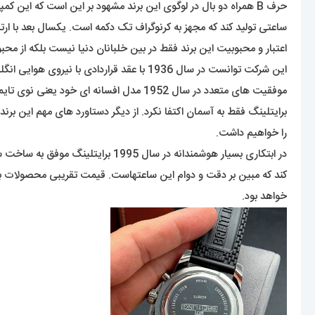
ساعتی تولید کند که مجهز به کرنوگراف تک دکمه است. یکسال بعد با ار
اعتبار و محبوبیت این برند فقط در بین خلبانان دنیا نیست بلکه از 
موفقیت های متعدد در سال 1952 مدل افسانه ای خود یعنی نوی تایمر (Navitimer) با قابلیت کرنوگراف و قاب چرخنده را عرضه کرد که به خلبان این امکان را میداد تا محاسباتی برای پرواز خود انجام دهد.
را خواهیم داشت.
خواهد بود.