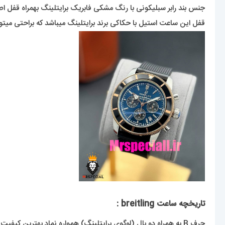
جنس بند رابر سبلیکونی با رنگ مشکی فابریک برایتلینگ بهمراه قفل اص
قفل این ساعت استیل با حکاکی برند برایتلینگ میباشد که براحتی میت
تاریخچه ساعت breitling :
حرف B به همراه دو بال (لوگوی برایتلینگ) همواره نماد بهترین کیفیت در بین ساعت ها بوده است. ن