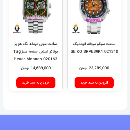
ساعت سیکو مردانه اتوماتیک
ساعت مچی مردانه تگ هویر
021310 SEIKO SRPE39K1
موناکو استیل صفحه سبز Tag
heuer Monaco 020163
23,289,000
تومان
14,689,000
تومان
افزودن به سبد خرید
افزودن به سبد خرید