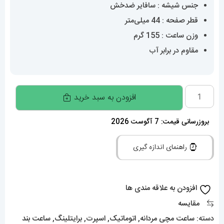
جنس شیشه : سافایر ضدخش
قطر صفحه : 44 میلی‌متر
وزن ساعت : 155 گرم
مقاوم در برابر آب
ساعت
افزودن به سبد خرید
مچی
مردانه
بروزرسانی قیمت: 7 آگوست 2026
برایتلینگ
راهنمای اندازه گیری
Breitling
Super
Ocean
افزودن به علاقه مندی ها
020597
مقایسه
عدد
دسته:
ساعت مچی مردانه
,
اتوماتیک
,
اسپرت
,
برایتلینگ
,
ساعت بند