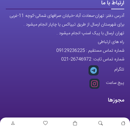
ارتباط با ما
آدرس دفتر: تهران-سعادت آباد-خیابان صرافهای شمالی-کوچه 11-غربی
برای شهرستان ارسال از طریق تیپاکس یا چاپار انجام میشود .
تهران ارسال با پیک اسنپ انجام میشود .
راه های ارتباطی
شماره تماس مستقیم :
09129236225
شماره تماس ثابت:
26746972
-021
تلگرام
پیج ساعت
مجوزها