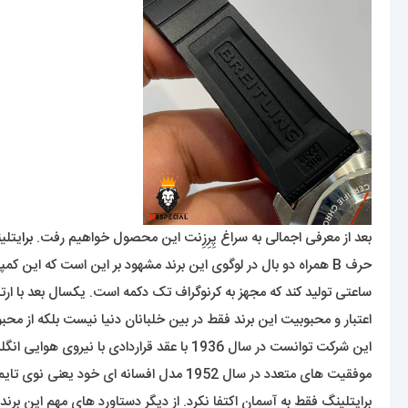
بعد از معرفی اجمالی به سراغ پِرِزِنت این محصول خواهیم رفت.
برا
یتلینگ در سال 1884 توسط شخصی 
ساعتی تولید کند که مجهز به کرنوگراف تک دکمه است. یکسال بعد با ار
اعتبار و محبوبیت این برند فقط در بین خلبانان دنیا نیست بلکه از 
موفقیت های متعدد در سال 1952 مدل افسانه ای خود یعنی نوی تایمر (Navitimer) با قابلیت کرنوگراف و قاب چرخنده را عرضه کرد که به خلبان این امکان را میداد تا محاسباتی برای پرواز خود انجام دهد.