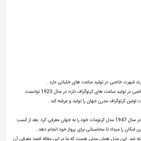
حرف B همراه دو بال در لوگوی این برند مشهود بر این است که این کمپانی در بین خلبانان و فضانوردان جایگاه ویژه ای دارد. این کمپانی تخصص خاصی در تولید ساعت های کرنوگراف دارد؛ در سال 1923 توانست
اولین کرنوگراف مدرن جهان را تولید و عرضه کند .
این شرکت توانست در سال 1936 با عقد قراردادی با نیروی هوایی انگلستان و آمریکا ساعت های کرنوگراف خود را برای عرضه قرار دهد. چندسال بعد در سال 1947 مدل کرنومات خود را به جهان معرفی کرد. بعد از کسب
سوپر اوشن (Super Ocean) بود که به طور سفارشی برای غواصی ساخته شد. این مدل همان مدلی هست که ما در این مقاله قصد معرفی آن