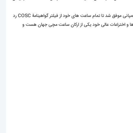
در ابتکاری بسیار هوشمندانه در سال 1995 برایتلینگ موفق به ساخت ساعتی الکترونیکی با قابلیت تشخیص فرکانس دوگانه شد. پنج سال بعد این کمپانی موفق شد تا تمام ساعت های خود از فیلتر گواهینامۀ COSC رد
اهد شد. مشخص است که این برند با نوآوری ها و اختراعات عالی خود یکی از ارکان ساعت مچی جهان هست و