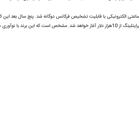
کند که مبین بر دقت و دوام این ساعتهاست. قیمت تقریبی محصولات برایتلینگ از 10هزار دلار آغاز خو