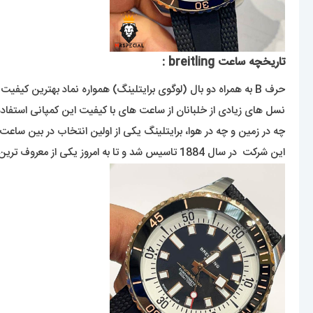
تاریخچه ساعت breitling :
حرف B به همراه دو بال (لوگوی برایتلینگ) همواره نماد بهترین کیفیت در بین ساعت ها بوده است.
نسل های زیادی از خلبانان از ساعت های با کیفیت این کمپانی استفاده 
چه در زمین و چه در هوا، برایتلینگ یکی از اولین انتخاب در بین ساع
این شرکت در سال 1884 تاسیس شد و تا به امروز یکی از معروف ترین برندهای سوییسی ساعت مچی در دنیا بوده است .