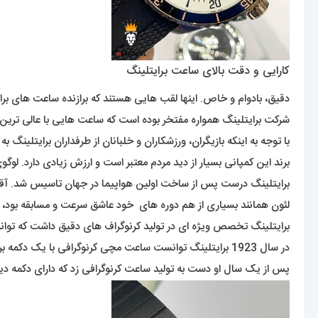
کارایی و دقت بالای ساعت برایتلینگ
دقیق، بادوام و خاص. اینها لقب هایی هستند که برازنده ساعت های برا
شرکت برایتلینگ همواره مفتخر بوده است که ساعت هایی با عالی ترین کی
با توجه به اینکه بازیگران، ورزشکاران و خلبانان از طرفداران برایتلینگ ب
برند این کمپانی بسیار از دید مردم معتبر است و ارزش زیادی دارد. لوگ
برایتلینگ درست پس از ساخت اولین هواپیما در جهان تاسیس شد. آقای لئون برایتلینگ موسس این شرکت است 
لئون همانند بسیاری از هم دوره های خود عاشق سرعت و مسابقه بود،
برایتلینگ تخصص ویژه ای در تولید کرنوگراف های دقیق داشت که توان
در سال 1923 برایتلینگ توانست ساعت مچی کرنوگرافی با یک دکمه برای شروع کار کرنومتر تولید کند .
پس از یک سال او دست به تولید ساعت کرنوگرافی زد که دارای دکمه دیگر