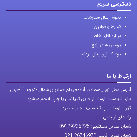
دسترسی سریع
نحوه ارسال سفارشات
شرایط و قوانین
درباره اقای خاص
پرسش های رایج
پوشاک اورجینال مردانه
ارتباط با ما
آدرس دفتر: تهران-سعادت آباد-خیابان صرافهای شمالی-کوچه 11-غربی
برای شهرستان ارسال از طریق تیپاکس یا چاپار انجام میشود .
تهران ارسال با پیک اسنپ انجام میشود .
راه های ارتباطی
شماره تماس مستقیم :
09129236225
شماره تماس ثابت:
26746972
-021