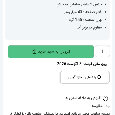
جنس شیشه : سافایر ضدخش
قطر صفحه : 43 میلی‌متر
وزن ساعت : 155 گرم
مقاوم در برابر آب
ساعت
افزودن به سبد خرید
مچی
مردانه
بروزرسانی قیمت: 8 آگوست 2026
برایتلینگ
راهنمای اندازه گیری
بند
استیل
کرنوگراف
افزودن به علاقه مندی ها
Breitling
مقایسه
Navitimer
دسته:
ساعت مچی مردانه
,
اسپرت
,
برایتلینگ
,
ساعت باتری(کوارتز)
,