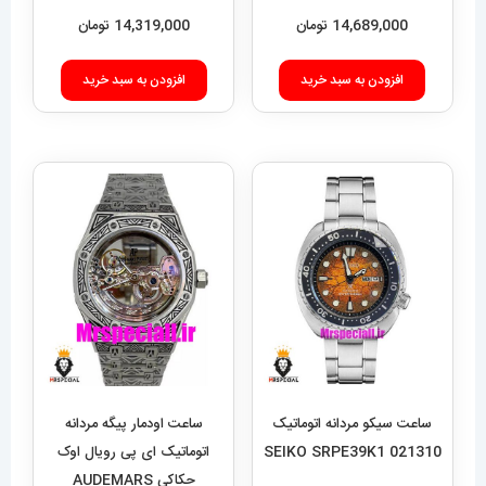
Super Ocean 020955
14,689,000
تومان
14,319,000
تومان
افزودن به سبد خرید
افزودن به سبد خرید
ساعت سیکو مردانه اتوماتیک
ساعت اودمار پیگه مردانه
021310 SEIKO SRPE39K1
اتوماتیک ای پی رویال اوک
حکاکی AUDEMARS