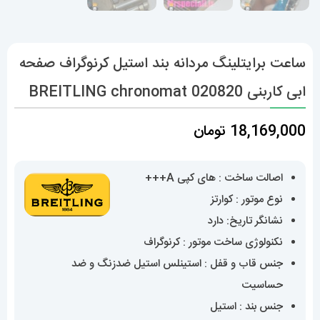
ساعت برایتلینگ مردانه بند استیل کرنوگراف صفحه
ابی کاربنی BREITLING chronomat 020820
18,169,000
تومان
اصالت ساخت : های کپی A+++
نوع موتور : کوارتز
نشانگر تاریخ: دارد
نکنولوژی ساخت موتور : کرنوگراف
جنس قاب و قفل : استینلس استیل ضدزنگ و ضد
حساسیت
جنس بند : استیل