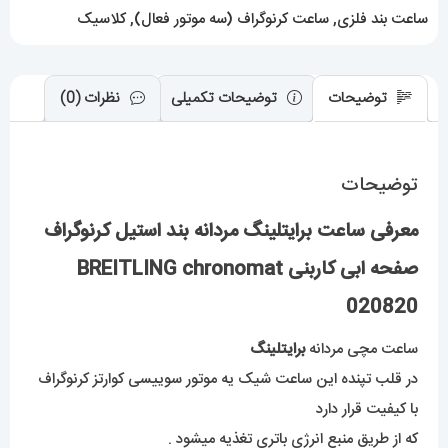
BREITLING
ساعت بند فلزی
,
ساعت کرنوگراف (سه موتور فعال)
,
کلاسیک
chronomat
020820
عدد
توضیحات
توضیحات تکمیلی
نظرات (0)
توضیحات
معرفی ساعت برایتلینگ مردانه بند استیل کرنوگراف
صفحه ابی کاربنی BREITLING chronomat
020820
ساعت مچی مردانه
برایتلینگ
در قلب تپنده این ساعت شیک یه موتور سوییسی کوارتز کرنوگراف
با کیفیت قرار دارد
که از طریق منبع انرژی باتری تغذیه میشود .