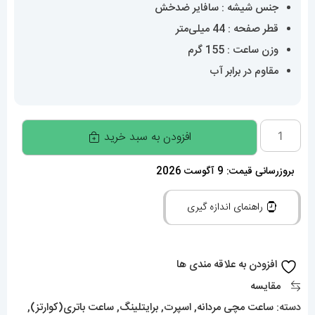
جنس شیشه : سافایر ضدخش
قطر صفحه : 44 میلی‌متر
وزن ساعت : 155 گرم
مقاوم در برابر آب
ساعت
افزودن به سبد خرید
برایتلینگ
مردانه
بروزرسانی قیمت: 9 آگوست 2026
بند
راهنمای اندازه گیری
استیل
کرنوگراف
صفحه
افزودن به علاقه مندی ها
ابی
مقایسه
کاربنی
دسته:
ساعت مچی مردانه
,
اسپرت
,
برایتلینگ
,
ساعت باتری(کوارتز)
,