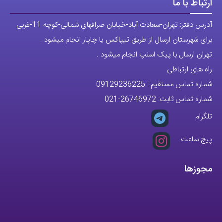
ارتباط با ما
آدرس دفتر: تهران-سعادت آباد-خیابان صرافهای شمالی-کوچه 11-غربی
برای شهرستان ارسال از طریق تیپاکس یا چاپار انجام میشود .
تهران ارسال با پیک اسنپ انجام میشود .
راه های ارتباطی
شماره تماس مستقیم :
09129236225
شماره تماس ثابت:
26746972
-021
تلگرام
پیج ساعت
مجوزها