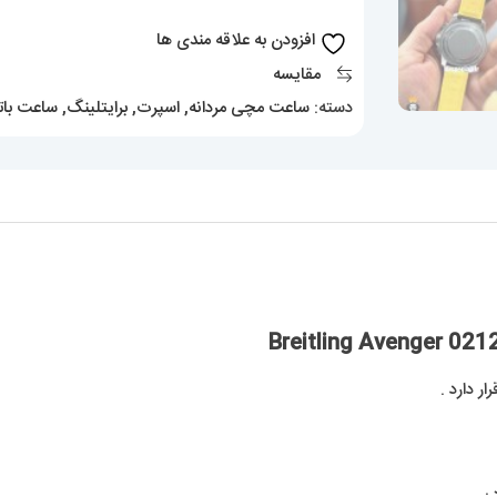
Breitling
افزودن به علاقه مندی ها
Avenger
مقایسه
021260
دسته:
ساعت مچی مردانه
,
اسپرت
,
برایتلینگ
,
ساعت بات
عدد
 دارد .
.