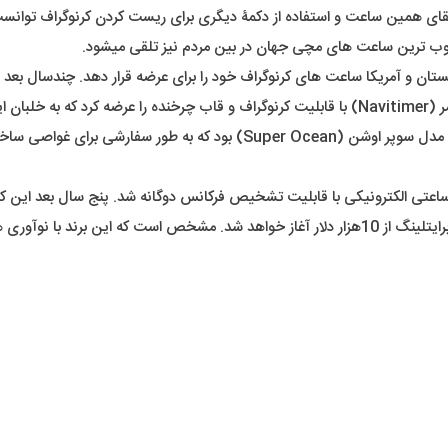
تقای همین ساعت و استفاده از دکمۀ دیگری برای ریست کردن کرنوگراف توانست 
محبوب ترین ساعت های مچی جهان در بین مردم نیز تلقی میشود.
برایتلینگ فقط به آسمان اکتفا نکرد. از دیگر دستاورد های مهم این برند مدل 
کند که مبین بر دقت و دوام این ساعتهاست. قیمت تقریبی محصولات برایتلینگ از 10هزار دلار آغاز خو