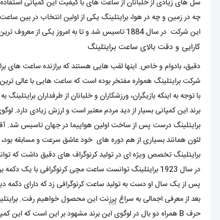
سل های زیادی از خلبانان از ساعت های با کیفیت این کمپانی استفاده ک
چه در زمین و چه در هوا، برایتلینگ یکی از اولین انتخاب در بین ساع
این شرکت در سال 1884 تاسیس شد و تا به امروز یکی از معروف ترین برندهای سوییسی ساعت مچی در دنیا بوده است .
کارایی و دقت بالای ساعت برایتلینگ
دقیق، بادوام و خاص. اینها لقب هایی هستند که برازنده ساعت های برا
شرکت برایتلینگ همواره مفتخر بوده است که ساعت هایی با عالی ترین ک
با توجه به اینکه بازیگران، ورزشکاران و خلبانان از طرفداران برایتلینگ ب
برند این کمپانی بسیار از دید مردم معتبر است و ارزش زیادی دارد. لوگ
برایتلینگ درست پس از ساخت اولین هواپیما در جهان تاسیس شد. آقای لئون برایتلینگ موسس این شرکت است 
لئون همانند بسیاری از هم دوره های خود عاشق سرعت و مسابقه بود،
برایتلینگ تخصص ویژه ای در تولید کرنوگراف های دقیق داشت که توان
در سال 1923 برایتلینگ توانست ساعت مچی کرنوگرافی با یک دکمه برای شروع کار کرنومتر تولید کند.
پس از یک سال او دست به تولید ساعت کرنوگرافی زد که دارای دکمه دیگر
بعد از معرفی اجمالی به سراغ پِرِزِنت این محصول خواهیم رفت.
برا
یتلینگ در سال 1884 توسط شخصی 