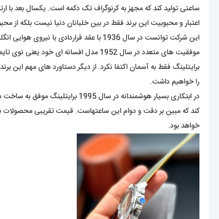
ساعتی تولید کند که مجهز به کرنوگراف تک دکمه است. یکسال بعد با ار
اعتبار و محبوبیت این برند فقط در بین خلبانان دنیا نیست بلکه از 
موفقیت های متعدد در سال 1952 مدل افسانه ای خود یعنی نوی تایمر (Navitimer) با قابلیت کرنوگراف و قاب چرخنده را عرضه کرد که به خلبان این امکان را میداد تا محاسباتی برای پرواز خود انجام دهد.
را خواهیم داشت.
خواهد بود.