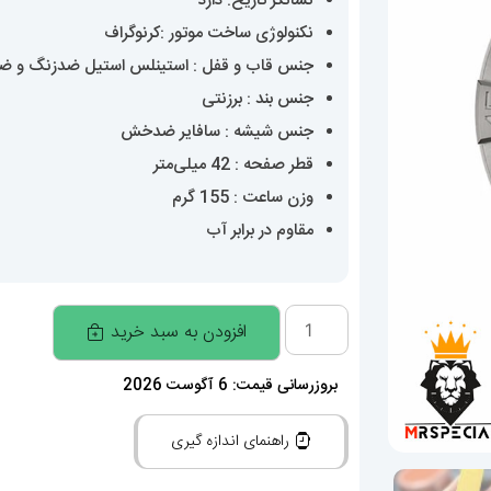
نشانگر تاریخ: دارد
نکنولوژی ساخت موتور :کرنوگراف
جنس قاب و قفل : استینلس استیل ضدزنگ و 
جنس بند : برزنتی
جنس شیشه : سافایر ضدخش
قطر صفحه : 42 میلی‌متر
وزن ساعت : 155 گرم
مقاوم در برابر آب
ساعت
افزودن به سبد خرید
برایتلینگ
مردانه
بروزرسانی قیمت: 6 آگوست 2026
کرنوگراف
راهنمای اندازه گیری
بند
برزنتی