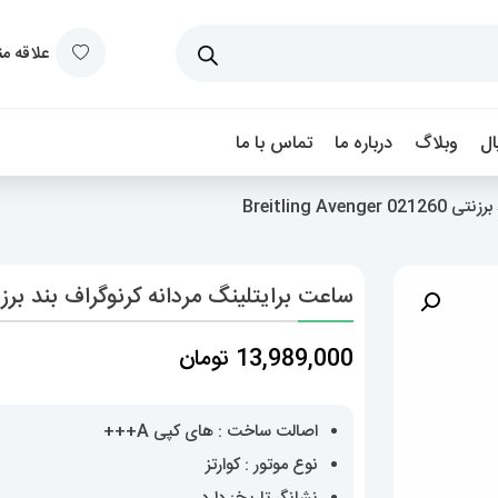
علاقه م
ل
وبلاگ
درباره ما
تماس با ما
Breitling A
ساعت برایتلینگ مردانه کرنوگراف بند برزنتی ing Avenger 021260
13,989,000
تومان
اصالت ساخت : های کپی A+++
نوع موتور : کوارتز