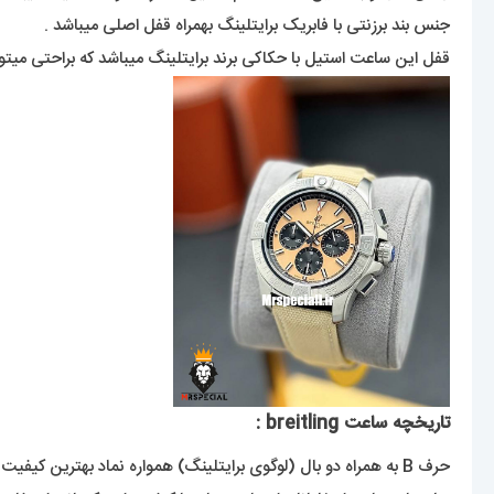
جنس بند برزنتی با فابریک برایتلینگ بهمراه قفل اصلی میباشد .
قفل این ساعت استیل با حکاکی برند برایتلینگ میباشد که براحتی میت
تاریخچه ساعت breitling :
حرف B به همراه دو بال (لوگوی برایتلینگ) همواره نماد بهترین کیفیت در بین ساعت ها بوده است. ن