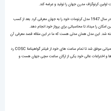
اولین کرنوگراف مدرن جهان را تولید و عرضه کند.
این شرکت توانست در سال 1936 با عقد قراردادی با نیروی هوایی انگلستان و آمریکا ساعت های کرنوگراف خود را برای عرضه قرار دهد. چندسال بعد در سال 1947 مدل کرنومات خود را به جهان معرفی کرد. بعد از کسب
سوپر اوشن (Super Ocean) بود که به طور سفارشی برای غواصی ساخته شد. این مدل همان مدلی هست که ما در این مقاله قصد معرفی آن
در ابتکاری بسیار هوشمندانه در سال 1995 برایتلینگ موفق به ساخت ساعتی الکترونیکی با قابلیت تشخیص فرکانس دوگانه شد. پنج سال بعد این کمپانی موفق شد تا تمام ساعت های خود از فیلتر گواهینامۀ COSC رد
اهد شد. مشخص است که این برند با نوآوری ها و اختراعات عالی خود یکی از ارکان ساعت مچی جهان هست و