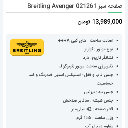
صفحه سبز Breitling Avenger 021261
13,989,000
تومان
اصالت ساخت : های کپی A+++
نوع موتور : کوارتز
نشانگر تاریخ: دارد
نکنولوژی ساخت موتور :کرنوگراف
جنس قاب و قفل : استینلس استیل ضدزنگ و ضد
حساسیت
جنس بند : برزنتی
جنس شیشه : سافایر ضدخش
قطر صفحه : 42 میلی‌متر
وزن ساعت : 155 گرم
مقاوم در برابر آب