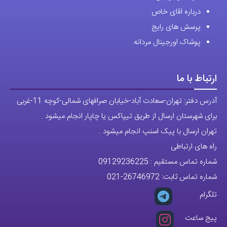
پرسش های رایج
پوشاک اورجینال مردانه
ارتباط با ما
آدرس دفتر: تهران-سعادت آباد-خیابان صرافهای شمالی-کوچه 11-غربی
برای شهرستان ارسال از طریق تیپاکس یا چاپار انجام میشود .
تهران ارسال با پیک اسنپ انجام میشود .
راه های ارتباطی
شماره تماس مستقیم :
09129236225
شماره تماس ثابت:
26746972
-021
تلگرام
پیج ساعت
مجوزها