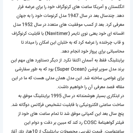
انگلستان و آمریکا ساعت های کرنوگراف خود را برای عرضه قرار
دهد. چندسال بعد در سال 1947 مدل کرنومات خود را به جهان
معرفی کرد. بعد از کسب موفقیت های متعدد در سال 1952 مدل
افسانه ای خود یعنی نوی تایمر (Navitimer) با قابلیت کرنوگراف
و قاب چرخنده را عرضه کرد که به خلبان این امکان را میداد تا
محاسباتی برای پرواز خود انجام دهد.
برایتلینگ فقط به آسمان اکتفا نکرد. از دیگر دستاورد های مهم این
برند مدل سوپر اوشن (Super Ocean) بود که به طور سفارشی
برای غواصی ساخته شد. این مدل همان مدلی هست که ما در این
مقاله قصد معرفی آن را خواهیم داشت.
در ابتکاری بسیار هوشمندانه در سال 1995 برایتلینگ موفق به
ساخت ساعتی الکترونیکی با قابلیت تشخیص فرکانس دوگانه شد.
پنج سال بعد این کمپانی موفق شد تا تمام ساعت های خود از
فیلتر گواهینامۀ COSC رد کند که مبین بر دقت و دوام این
ساعتهاست. قیمت تقریبی محصولات برایتلینگ از 10هزار دلار آغاز