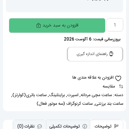
ساعت
افزودن به سبد خرید
برایتلینگ
مردانه
بروزرسانی قیمت: 6 آگوست 2026
کرنوگراف
راهنمای اندازه گیری
بند
برزنتی
سبز
افزودن به علاقه مندی ها
صفحه
مقایسه
سبز
دسته:
ساعت مچی مردانه
,
اسپرت
,
برایتلینگ
,
ساعت باتری(کوارتز)
,
Breitling
ساعت بند برزنتی
,
ساعت کرنوگراف (سه موتور فعال)
Avenger
021261
عدد
توضیحات
توضیحات تکمیلی
نظرات (0)