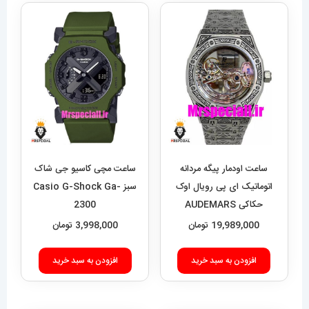
ساعت اودمار پیگه مردانه
ساعت مچی کاسیو جی شاک
اتوماتیک ای پی رویال اوک
سبز Casio G-Shock Ga-
حکاکی AUDEMARS
2300
PIGUET ROYAL Oak
19,989,000
تومان
3,998,000
تومان
020693
افزودن به سبد خرید
افزودن به سبد خرید