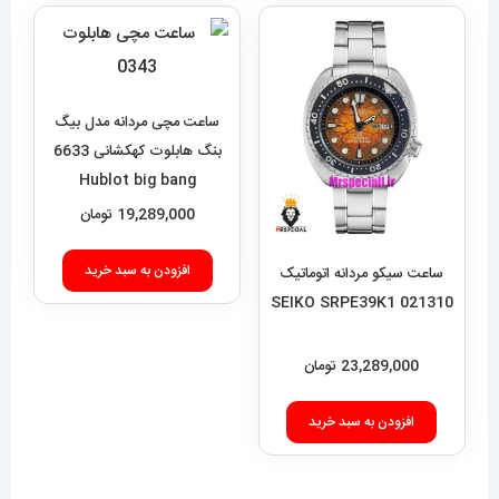
ساعت مچی مردانه مدل بیگ
بنگ هابلوت کهکشانی 6633
Hublot big bang
19,289,000
تومان
افزودن به سبد خرید
ساعت سیکو مردانه اتوماتیک
021310 SEIKO SRPE39K1
23,289,000
تومان
افزودن به سبد خرید