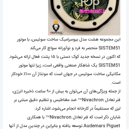
این مجموعه هشت مدل بیوسرامیک ساخت سوئیس، با موتور
SISTEM51 منحصر به فرد و نوآورانه سواچ کار می‌کند
که اکنون در نسخه جدید کوک دستی با ۱۵ پتنت فعال ارائه می‌شود.
SISTEM51 یک شاهکار صنعتی واقعی است، زیرا تنها موتور
مکانیکی ساخت سوئیس در جهان است که مونتاژ آن ۱۰۰٪ خودکار
است.
از جمله ویژگی‌های آن می‌توان به بیش از ۹۰ ساعت ذخیره انرژی،
فنر تعادل Nivachron™ ضد مغناطیس و تنظیم دقیق مبتنی بر
لیزر که مستقیماً در کارخانه انجام می‌شود، اشاره کرد.
شایان ذکر است که فنر تعادل Nivachron™ با همکاری
Audemars Piguet توسعه یافته و بنابراین در چندین مدل از آنها