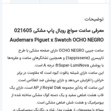
توضیحات
معرفی ساعت سواچ رویال پاپ مشکی 021605
Audemars Piguet x Swatch OCHO NEGRO
ساعت جیبی OCHO NEGRO دارای صفحه مشکی با طرح
تاپیسری (tappisserie) و همچنین نشانگرهای ساعت و عقربه‌ها
با پوشش Super-LumiNova® درجه A است.
این ساعت دارای شیشه یاقوت کبود است که مقاومت در برابر
خراش را افزایش می‌دهد و دارای پوشش ضد انعکاس است.
این ساعت که یادآور مجموعه Royal Oak از AP ​​است، دارای یک
قاب هشت ضلعی سفید و یک دسته کوک مشکی ساخته شده از
بیوسرامیک و هشت شش ضلعی مشکی است.
سواچ با مجموعه‌ای از هشت مدل شاد و رنگارنگ بیوسرامیک در