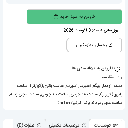
ساعت
افزودن به سبد خرید
سواچ
رویال
بروزرسانی قیمت: 8 آگوست 2026
پاپ
راهنمای اندازه گیری
مشکی
021605
Audemars
افزودن به علاقه مندی ها
Piguet
مقایسه
x
دسته:
اودمار پیگه
,
اسپرت
,
اسپرت
,
ساعت باتری(کوارتز)
,
ساعت
Swatch
باتری(کوارتز)
,
ساعت بند چرمی
,
ساعت بند چرمی
,
ساعت مچی زنانه
,
OCHO
ساعت مچی مردانه
برند:
کارتیر/Cartier
NEGRO
عدد
توضیحات
توضیحات تکمیلی
نظرات (0)