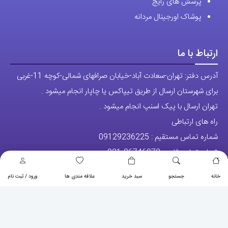
پرسش های رایج
پوشاک اورجینال مردانه
ارتباط با ما
آدرس دفتر: تهران-سعادت آباد-خیابان صرافهای شمالی-کوچه 11-غربی
برای شهرستان ارسال از طریق تیپاکس یا چاپار انجام میشود .
تهران ارسال با پیک اسنپ انجام میشود .
راه های ارتباطی
شماره تماس مستقیم :
09129236225
شماره تماس ثابت:
26746972
-021
تلگرام
خانه
جستجو
سبد خرید
علاقه مندی ها
ورود / ثبت نام
پیج ساعت
مجوزها