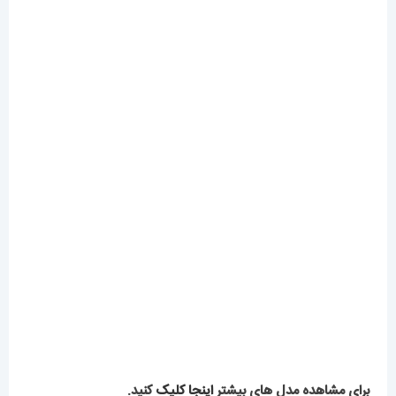
ساعت سیکو مردانه اتوماتیک
ساعت مچی مردانه تگ هویر
استیل صفحه ابی 021312
موناکو استیل کرنوگراف Tag
Heuer monaco 8965
SEIKO PREMIER
20,669,000
تومان
14,689,000
تومان
اطلاعات بیشتر
افزودن به سبد خرید