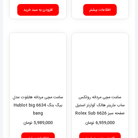
فروشگاه آقای خاص
اعتماد شما، سرمایه اصلی ماست.با افتخار درخدمت شما هستیم.
با (مستر اسپشیال) تجربه‌ای جدید از خرید را تجربه کنید.
فروشگاه اقای خاص با بیش از 20 سال سابقه درخشان در زمینه فروش
انواع ساعت مچی جزو تخصصی ترین مرجع میباشد .
دسترسی سریع
نحوه ارسال سفارشات
شرایط و قوانین
درباره اقای خاص