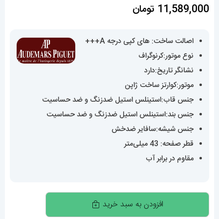
11,589,000
تومان
اصالت ساخت: های کپی درجه A+++
نوع موتور:کرنوگراف
نشانگر تاریخ:دارد
موتور:کوارتز ساخت ژاپن
جنس قاب:استینلس استیل ضدزنگ و ضد حساسیت
جنس بند:استینلس استیل ضدزنگ و ضد حساسیت
جنس شیشه:سافایر ضدخش
قطر صفحه: 43 میلی‌متر
مقاوم در برابر آب
ساعت
افزودن به سبد خرید
مچی