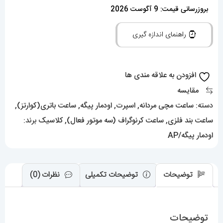
مردانه
بروزرسانی قیمت: 9 آگوست 2026
اودمار
راهنمای اندازه گیری
پیگه
طلایی
AUDEMARS
افزودن به علاقه مندی ها
PIGUET
مقایسه
ROYAL
دسته:
ساعت مچی مردانه
,
اسپرت
,
اودمار پیگه
,
ساعت باتری(کوارتز)
,
4415
ساعت بند فلزی
,
ساعت کرنوگراف (سه موتور فعال)
,
کلاسیک
برند:
عدد
اودمار پیگه/AP
توضیحات
توضیحات تکمیلی
نظرات (0)
توضیحات