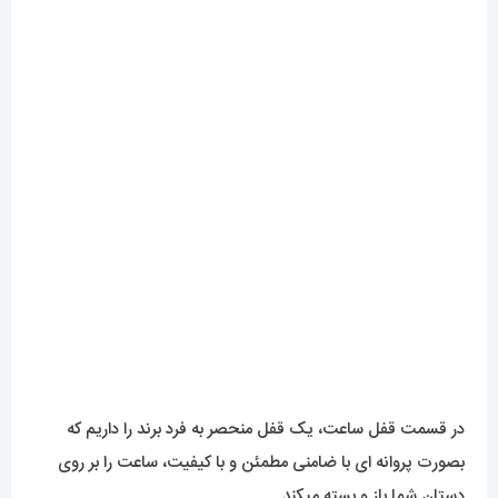
در قسمت قفل ساعت، یک قفل منحصر به فرد برند را داریم که
بصورت پروانه ای با ضامنی مطمئن و با کیفیت، ساعت را بر روی
دستان شما باز و بسته میکند.
موتور
موتور این ساعت ساخت کشور ژاپن می‌باشد و انرژی خود را برای
نمایش زمان از باتری دریافت می‌کند. سه عدد موتور داخل صفحه با
موتور اصلی ساعت، یک ترکیب بسیار عالی برای نمایش لحظه ی
زیبا، آماده به انجام وظیفه هستند. عملکرد موتور های داخل صفحه
شامل ثانیه شماری جدا از کرنوگراف، نمایش 24ساعت شبانه روز و
همینطور دقیقه شمار کرنوگراف است.
میزان ضدآبی
اگر بخواهیم در مورد ضد آبی این ساعت صحبت کنیم، باید گفت
که ضد آبی این ساعت اودمار پیگه همانند تمامی ساعت های های
کپی، در حد دست شستن خواهد بود و برای رفتن به استخر و یا در
تماس مداوم با مواد شویندگی و آرایشی توصیه نمیشود.