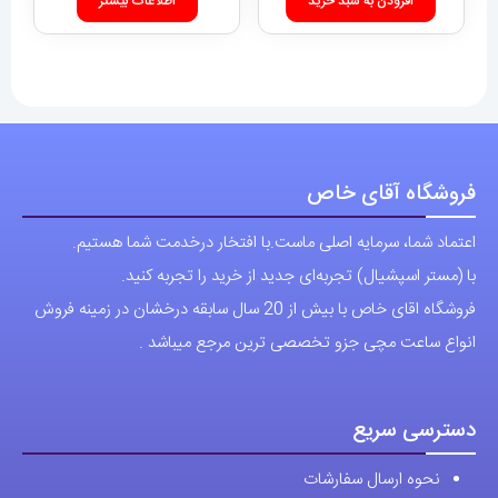
پرسش های رایج
پوشاک اورجینال مردانه
ارتباط با ما
آدرس دفتر: تهران-سعادت آباد-خیابان صرافهای شمالی-کوچه 11-غربی
برای شهرستان ارسال از طریق تیپاکس یا چاپار انجام میشود .
تهران ارسال با پیک اسنپ انجام میشود .
راه های ارتباطی
شماره تماس مستقیم :
09129236225
شماره تماس ثابت:
26746972
-021
تلگرام
پیج ساعت