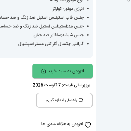
نوع موتور:تک زمانه
انرژی موتور: کوارتز
جنس قاب:استینلس استیل ضد زنگ و ضد حسا
جنس بند:استینلس استیل ضد زنگ و ضد حساس
جنس شیشه:سافایر ضد خش
گارانتی:یکسال گارانتی مستر اسپشیال
ساعت
افزودن به سبد خرید
مچی
مردانه
بروزرسانی قیمت: 7 آگوست 2026
اودمار
راهنمای اندازه گیری
پیگه
Audemars
Piguet
افزودن به علاقه مندی ها
Royal