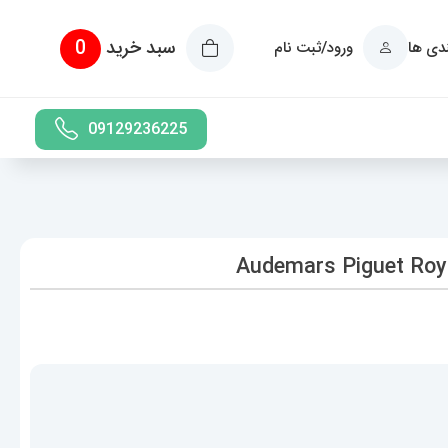
سبد خرید
0
ندی ها
ورود/ثبت نام
09129236225