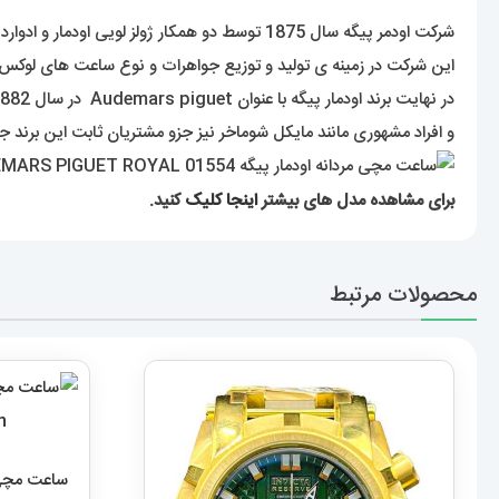
شرکت اودمر پیگه سال 1875 توسط دو همکار ژولز لویی اودمار و ادوارد اوگوسته پیگه که هر دو در ساخت ساعت و اجزای آن تخصص بسیار داشتند تاسیس شد که دفتر مرکزی این برند در سوئیس می باشد .
این شرکت در زمینه ی تولید و توزیع جواهرات و نوع ساعت های لوکس فعالیت دارد . این کمپانی امروزه دارای 1100 نفر کا
در نهایت برند اودمار پیگه با عنوان Audemars piguet در سال 1882 ثبت شده است و اولین ساعت مچی اودمر پیگه در سال 1889 به بازار عرضه گردید .
و افراد مشهوری مانند مایکل شوماخر نیز جزو مشتریان ثابت این برند جذاب و دوست داشتن
برای مشاهده مدل های بیشتر
اینجا کلیک
کنید.
محصولات مرتبط