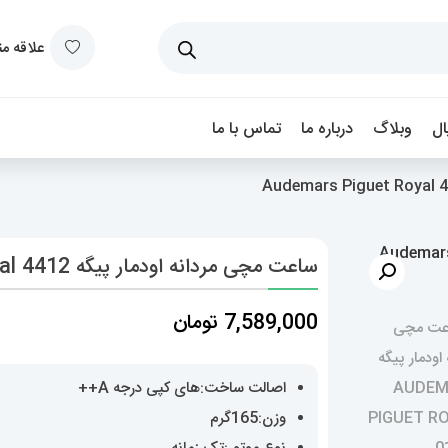
علاقه م
ل
وبلاگ
درباره ما
تماس با ما
ساعت مچی مردانه اودمار پیگه Audemars Piguet Royal 4412
7,589,000
تومان
اصالت ساخت:های کپی درجه A++
وزن:165گرم