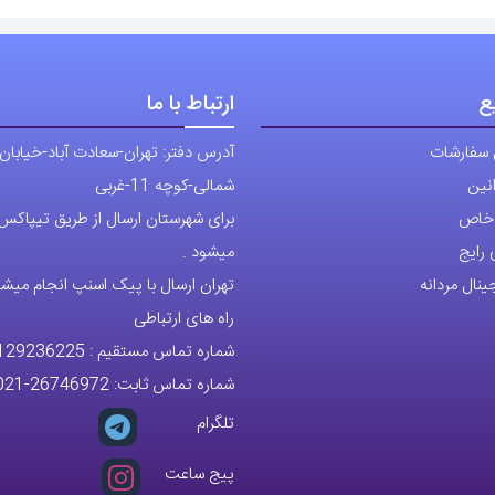
ع
ارتباط با ما
 سفارشات
آدرس دفتر: تهران-سعادت آباد-خیابان
نین
شمالی-کوچه 11-غربی
ی خاص
برای شهرستان ارسال از طریق تیپاکس ی
رایج
میشود .
نال مردانه
تهران ارسال با پیک اسنپ انجام میشو
راه های ارتباطی
شماره تماس مستقیم :
129236225
شماره تماس ثابت:
26746972
-021
تلگرام
پیج ساعت