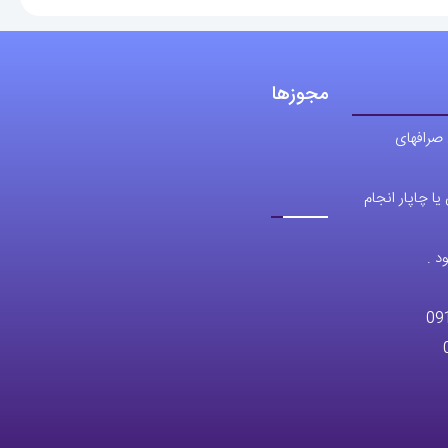
مجوزها
 صرافهای
ا چاپار انجام
د .
09