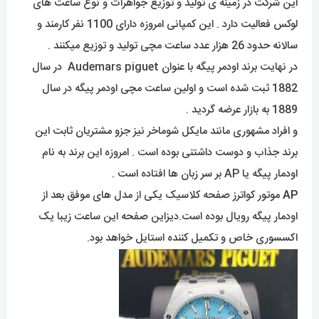
این شرکت در زمینه ی تولید و توزیع جواهرات و نوع ساعت های
لوکس فعالیت دارد . این کمپانی امروزه دارای 1100 نفر کارمند و
سالانه حدود 26 هزار عدد ساعت مچی تولید و توزیع میکنند .
در نهایت برند اودمر پیگه با عنوان Audemars piguet در سال
1882 ثبت شده است و اولین ساعت مچی اودمر پیگه در سال
1889 به بازار عرضه گردید .
و افراد مشهوری مانند مایکل شوماخر نیز جزو مشتریان ثابت این
برند جذاب و دوست داشتنی بوده است . امروزه این برند به نام
اودمار پیگه یا AP بر سر زبان ها افتاده است .
AP
موتور کواترز صفحه کلاسیک یکی از مدل های موفق بعد از
اودمار پیگه رویال بوده است.دیزاین صفحه این ساعت زیبا یک
اکسسوری خاص و تکمیل کننده استایل خواهد بود.