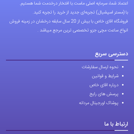
نحوه ارسال سفارشات
شرایط و قوانین
درباره اقای خاص
پرسش های رایج
پوشاک اورجینال مردانه
ارتباط با ما
آدرس دفتر: تهران-سعادت آباد-خیابان صرافهای شمالی-کوچه 11-غربی
برای شهرستان ارسال از طریق تیپاکس یا چاپار انجام میشود .
تهران ارسال با پیک اسنپ انجام میشود .
راه های ارتباطی
شماره تماس مستقیم :
09129236225
شماره تماس ثابت:
26746972
-021