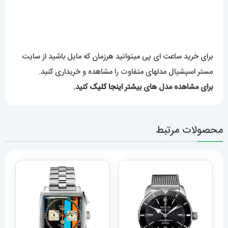
محصولات مرتبط
ساعت برایتلینگ مردانه
ساعت مچی مردانه تگ هویر
اتوماتیک بند استیل حصیری
موناکو استیل کرنوگراف Tag
صفحه مشکی Breitling
Heuer monaco 8965
Super Ocean 020955
14,319,000
تومان
14,689,000
تومان