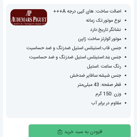
اصالت ساخت: های کپی درجه A+++
نوع موتور:تک زمانه
نشانگر تاریخ:دارد
موتور:کوارتز ساخت ژاپن
جنس قاب:استینلس استیل ضدزنگ و ضد حساسیت
جنس بند:استینلس استیل ضدزنگ و ضد حساسیت
رنگ ساعت :استیل
جنس شیشه:سافایر ضدخش
قطر صفحه: 43 میلی‌متر
وزن :150 گرم
مقاوم در برابر آب
ساعت
افزودن به سبد خرید